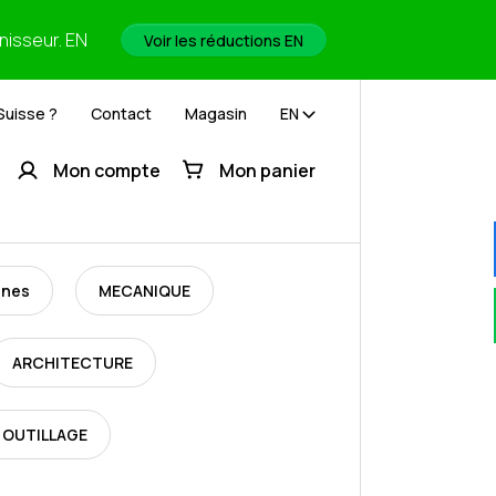
rnisseur. EN
Voir les réductions EN
Suisse ?
Contact
Magasin
EN
Mon compte
Mon panier
ines
MECANIQUE
ARCHITECTURE
 OUTILLAGE