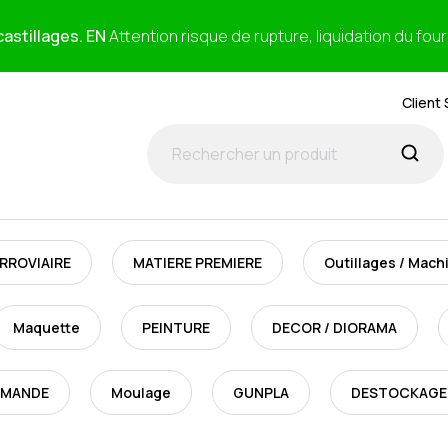
astillages. EN
Attention risque de rupture, liquidation du fou
Client 
RROVIAIRE
MATIERE PREMIERE
Outillages / Mach
Maquette
PEINTURE
DECOR / DIORAMA
MMANDE
Moulage
GUNPLA
DESTOCKAGE