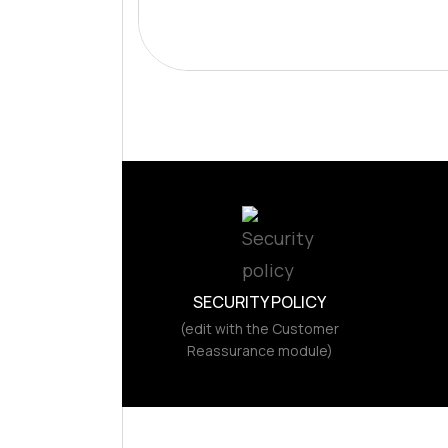
SECURITY POLICY
(edit with the Customer
Reassurance module)