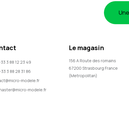
Une
ntact
Le magasin
156 A Route des romains
+33 3 88 12 23 49
67200
Strasbourg
France
+33 3 88 28 31 86
(Metropolitan)
act@micro-modele.fr
aster@micro-modele.fr