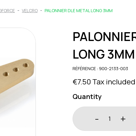
GFORCE
VELCRO
PALONNIER DLE METAL LONG 3MM
PALONNIER
LONG 3MM
RÉFÉRENCE : 900-2133-003
€7.50
Tax included
Quantity
-
+