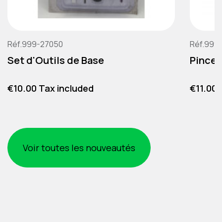
Réf.999-27050
Réf.999
Set d'Outils de Base
Pince 
Price
Price
€10.00 Tax included
€11.00 
Voir toutes les nouveautés