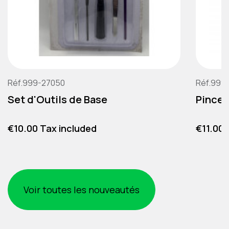
Réf.999-27050
Réf.999
Set d'Outils de Base
Pince 
Price
Price
€10.00 Tax included
€11.00 
Voir toutes les nouveautés