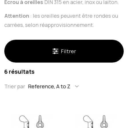
Écrou à oreilles
DIN 315 en acier, inox ou laiton.
Attention
: les oreilles peuvent être rondes ou
carrées, selon réapprovisionnement.
Filtrer
6 résultats
Trier par
Reference, A to Z