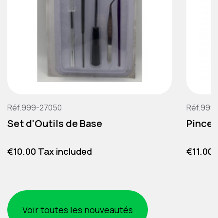
Réf.999-27050
Réf.999
Set d'Outils de Base
Pince 
Price
Price
€10.00 Tax included
€11.00 
Voir toutes les nouveautés