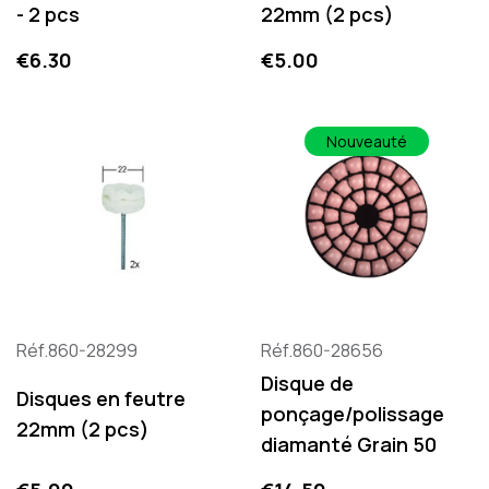
- 2 pcs
22mm (2 pcs)
Price
Price
€6.30
€5.00
Nouveauté
Réf.860-28299
Réf.860-28656
Disque de
Disques en feutre
ponçage/polissage
22mm (2 pcs)
diamanté Grain 50
Price
Price