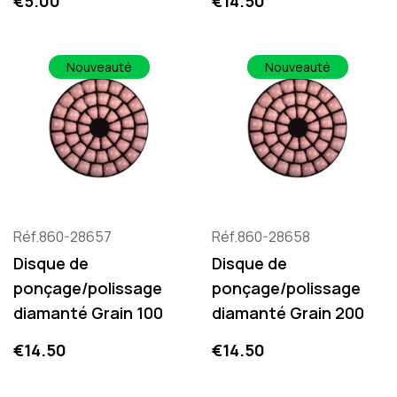
€5.00
€14.50
Nouveauté
Nouveauté
Réf.860-28657
Réf.860-28658
Disque de
Disque de
ponçage/polissage
ponçage/polissage
diamanté Grain 100
diamanté Grain 200
Price
Price
€14.50
€14.50