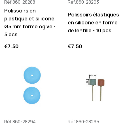
Réf.860-28288
Réf.860-28293
Polissoirs en
Polissoirs élastiques
plastique et silicone
en silicone en forme
Ø5 mm forme ogive -
de lentille - 10 pcs
5 pcs
Price
Price
€7.50
€7.50
Réf.860-28294
Réf.860-28295