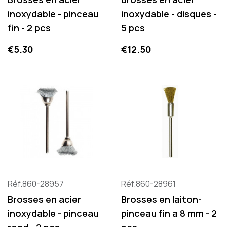
inoxydable - pinceau
inoxydable - disques -
fin - 2 pcs
5 pcs
Price
Price
€5.30
€12.50
Réf.860-28957
Réf.860-28961
Brosses en acier
Brosses en laiton-
inoxydable - pinceau
pinceau fin a 8 mm - 2