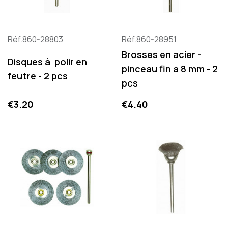
Réf.860-28803
Réf.860-28951
Brosses en acier -
Disques à polir en
pinceau fin a 8 mm - 2
feutre - 2 pcs
pcs
Price
Price
€3.20
€4.40