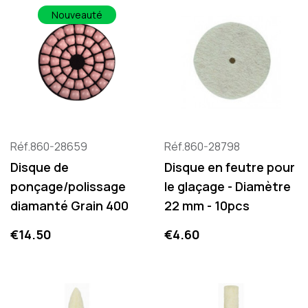
Nouveauté
Réf.860-28659
Réf.860-28798
Disque de
Disque en feutre pour
ponçage/polissage
le glaçage - Diamètre
diamanté Grain 400
22 mm - 10pcs
Price
Price
€14.50
€4.60