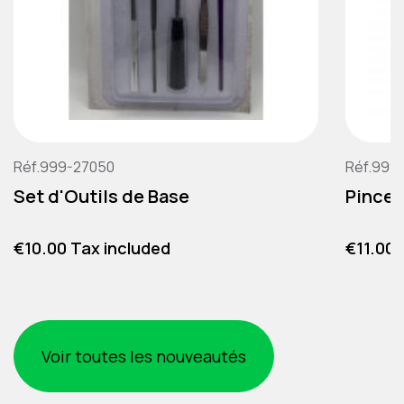
Réf.999-27050
Réf.999
Set d'Outils de Base
Pince 
Price
Price
€10.00 Tax included
€11.00 
Voir toutes les nouveautés