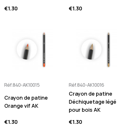
Price
Price
€1.30
€1.30
Réf.840-AK10015
Réf.840-AK10016
Crayon de patine
Crayon de patine
Déchiquetage légé
Orange vif AK
pour bois AK
Price
Price
€1.30
€1.30