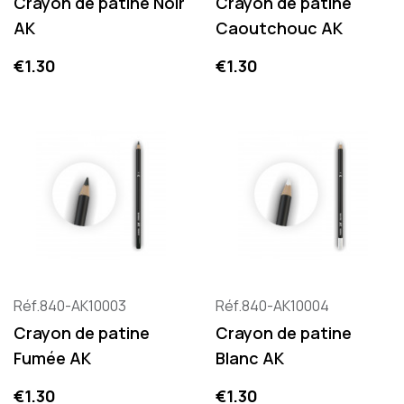
Crayon de patine Noir
Crayon de patine
AK
Caoutchouc AK
Price
Price
€1.30
€1.30
Réf.840-AK10003
Réf.840-AK10004
Crayon de patine
Crayon de patine
Fumée AK
Blanc AK
Price
Price
€1.30
€1.30