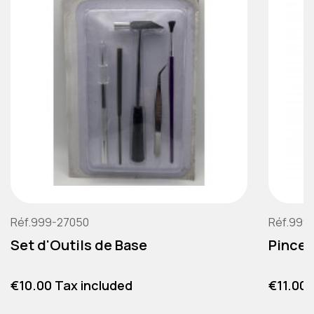
Réf.999-27050
Réf.999
Set d'Outils de Base
Pince 
Price
Price
€10.00 Tax included
€11.00 