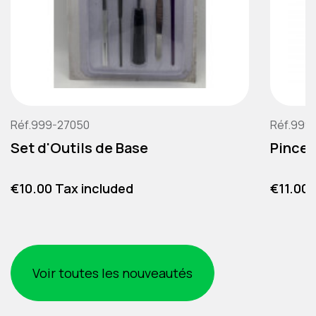
Réf.999-27050
Réf.999
Set d'Outils de Base
Pince 
Price
Price
€10.00 Tax included
€11.00 
Voir toutes les nouveautés