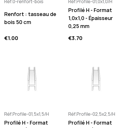
Réf.0-renfort-bois
Réf.Profile-01,0x1,0/H
Profilé H - Format
Renfort : tasseau de
1,0x1,0 - Épaisseur
bois 50 cm
0,25 mm
Price
Price
€1.00
€3.70
Réf.Profile-01,5x1,5/H
Réf.Profile-02,5x2,5/H
Profilé H - Format
Profilé H - Format