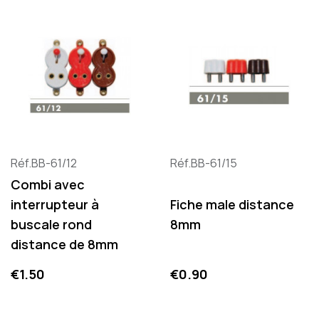
Réf.BB-61/12
Réf.BB-61/15
Combi avec
interrupteur à
Fiche male distance
buscale rond
8mm
distance de 8mm
Price
Price
€1.50
€0.90