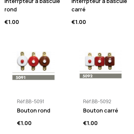
Interrpteur à bascule
Interrpteur à bascule
rond
carré
Price
Price
€1.00
€1.00
Réf.BB-5091
Réf.BB-5092
Bouton rond
Bouton carré
Price
Price
€1.00
€1.00