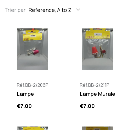
Trier par
Reference, A to Z
Réf.BB-2/206P
Réf.BB-2/211P
Lampe
Lampe Murale
Price
Price
€7.00
€7.00