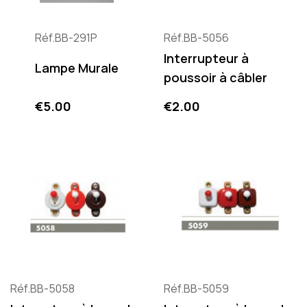
Réf.BB-291P
Réf.BB-5056
Interrupteur à
Lampe Murale
poussoir à câbler
Price
Price
€5.00
€2.00
Réf.BB-5058
Réf.BB-5059