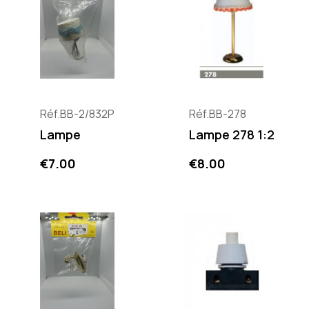
Réf.BB-2/832P
Réf.BB-278
Lampe
Lampe 278 1:2
Price
Price
€7.00
€8.00