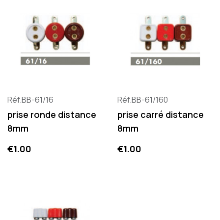
Réf.BB-61/16
Réf.BB-61/160
prise ronde distance
prise carré distance
8mm
8mm
Price
Price
€1.00
€1.00