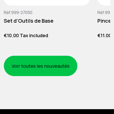
Réf.999-27050
Réf.999
Set d'Outils de Base
Pince 
Price
Price
€10.00 Tax included
€11.00 
Voir toutes les nouveautés