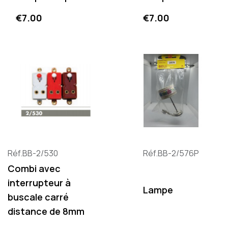
Price
Price
€7.00
€7.00
Réf.BB-2/530
Réf.BB-2/576P
Combi avec
interrupteur à
Lampe
buscale carré
distance de 8mm