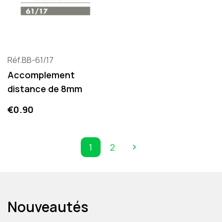
Réf.BB-61/17
Accomplement
distance de 8mm
Price
€0.90
1
2

Next
Nouveautés