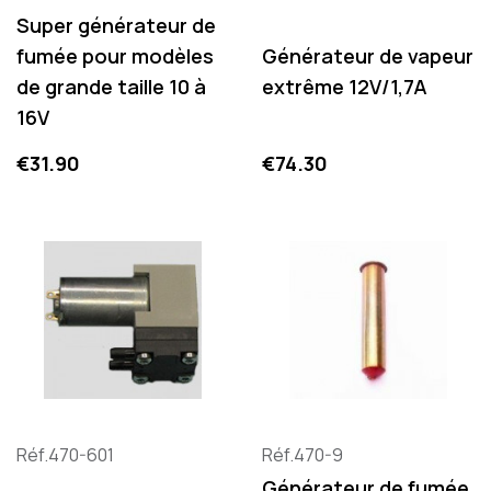
Super générateur de
fumée pour modèles
Générateur de vapeur
de grande taille 10 à
extrême 12V/1,7A
16V
Price
Price
€31.90
€74.30
Réf.470-601
Réf.470-9
Générateur de fumée