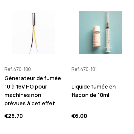
Réf.470-100
Réf.470-101
Générateur de fumée
10 à 16V HO pour
Liquide fumée en
machines non
flacon de 10ml
prévues à cet effet
Price
Price
€26.70
€6.00