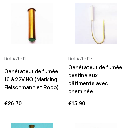
Réf.470-11
Réf.470-117
Générateur de fumée
Générateur de fumée
destiné aux
16 à 22V HO (Märkling
bâtiments avec
Fleischmann et Roco)
cheminée
Price
Price
€26.70
€15.90