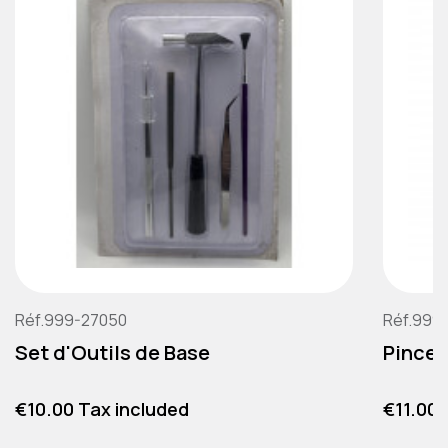
Réf.999-27050
Réf.999
Set d'Outils de Base
Pince 
Price
Price
€10.00 Tax included
€11.00 