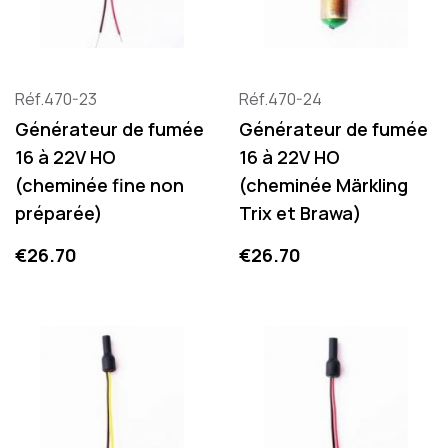
Réf.470-23
Réf.470-24
Générateur de fumée
Générateur de fumée
16 à 22V HO
16 à 22V HO
(cheminée fine non
(cheminée Märkling
préparée)
Trix et Brawa)
Price
Price
€26.70
€26.70