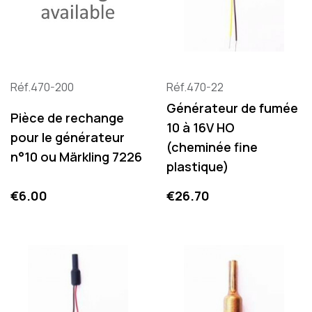
Réf.470-200
Réf.470-22
Générateur de fumée
Pièce de rechange
10 à 16V HO
pour le générateur
(cheminée fine
n°10 ou Märkling 7226
plastique)
Price
Price
€6.00
€26.70