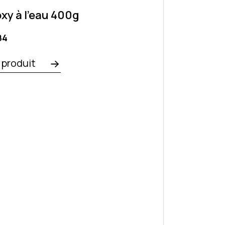
xy à l'eau 400g
e
84
e produit