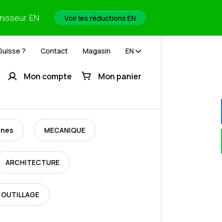
rnisseur. EN
Voir les réductions EN
Suisse ?
Contact
Magasin
EN
Mon compte
Mon panier
ines
MECANIQUE
ARCHITECTURE
 OUTILLAGE