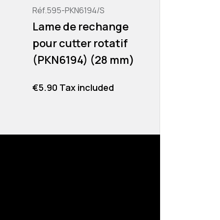
Réf.595-PKN6194/S
Réf.505-PKN4
Lame de rechange
Lames de
pour cutter rotatif
pour grav
(PKN6194) (28 mm)
(PKN4150)
Price
Price
€5.90 Tax included
€5.60 Tax i