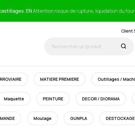
astillages. EN
Attention risque de rupture, liquidation du fou
Client 
RROVIAIRE
MATIERE PREMIERE
Outillages / Mach
Maquette
PEINTURE
DECOR / DIORAMA
MMANDE
Moulage
GUNPLA
DESTOCKAGE