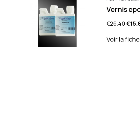
Vernis epo
Regular pric
Price
€26.40
€15.
Voir la fich