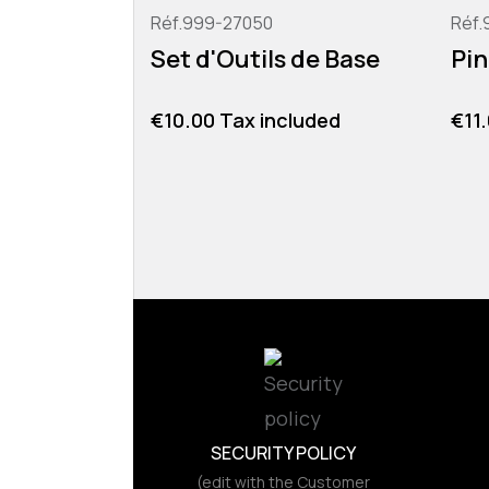
Réf.999-27050
Réf.
Set d'Outils de Base
Pin
Price
Pric
€10.00 Tax included
€11
SECURITY POLICY
(edit with the Customer