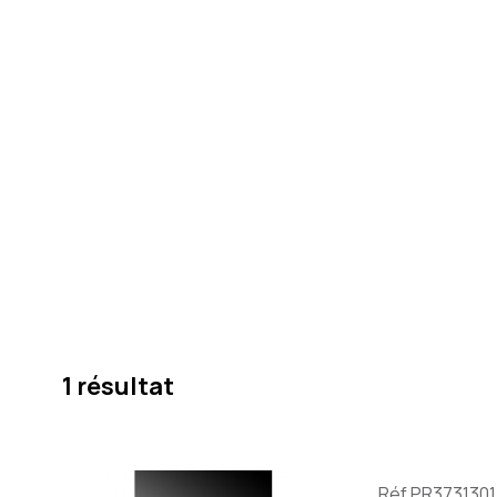
1 résultat
Réf.PR3731301