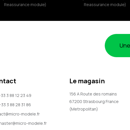
Reassurance module)
Reassurance module)
Une
ntact
Le magasin
156 A Route des romains
+33 3 88 12 23 49
67200
Strasbourg
France
+33 3 88 28 31 86
(Metropolitan)
act@micro-modele.fr
aster@micro-modele.fr