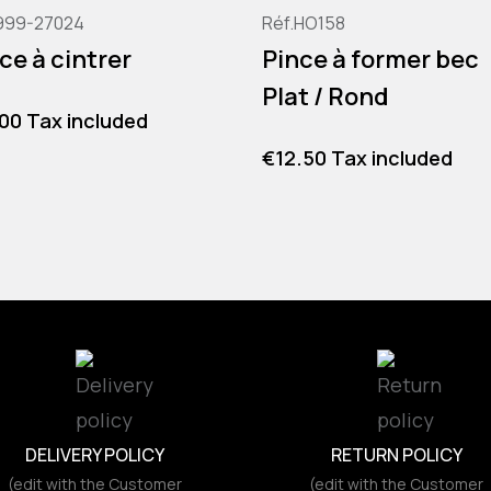
999-27024
Réf.HO158
ce à cintrer
Pince à former bec
Plat / Rond
e
.00 Tax included
Price
€12.50 Tax included
DELIVERY POLICY
RETURN POLICY
(edit with the Customer
(edit with the Customer