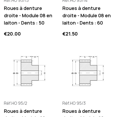
Réf.HO 95/13
Réf.HO 95/14
Roues à denture
Roues à denture
droite - Module 08 en
droite - Module 08 en
laiton - Dents : 50
laiton - Dents : 60
Price
Price
€20.00
€21.50
Réf.HO 95/2
Réf.HO 95/3
Roues à denture
Roues à denture