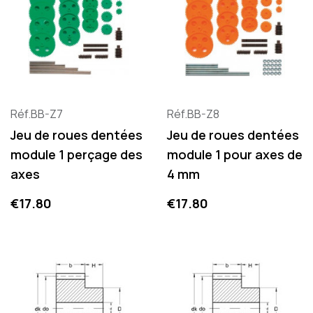
Réf.BB-Z7
Réf.BB-Z8
Jeu de roues dentées
Jeu de roues dentées
module 1 perçage des
module 1 pour axes de
axes
4 mm
Price
Price
€17.80
€17.80