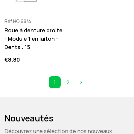
Réf.HO 98/4
Roue à denture droite
- Module 1 en laiton -
Dents : 15
Price
€8.80
1
2

Next
Nouveautés
Découvrez une sélection de nos nouveaux