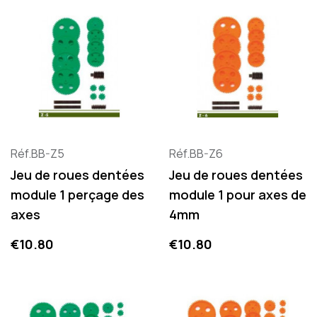
Réf.BB-Z5
Réf.BB-Z6
Jeu de roues dentées
Jeu de roues dentées
module 1 perçage des
module 1 pour axes de
axes
4mm
Price
Price
€10.80
€10.80