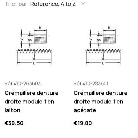
Trier par
Reference, A to Z
Réf.410-263603
Réf.410-283601
Crémaillère denture
Crémaillère denture
droite module 1 en
droite module 1 en
laiton
acétate
Price
Price
€39.50
€19.80