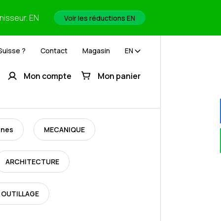
rnisseur. EN
Voir les réductions EN
Suisse ?
Contact
Magasin
EN
Mon compte
Mon panier
ines
MECANIQUE
ARCHITECTURE
 OUTILLAGE