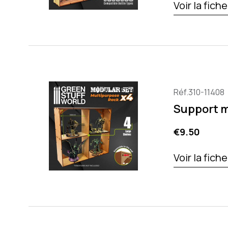
Voir la fich
Réf.310-11408
Support m
Price
€9.50
Voir la fich