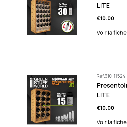
LITE
Price
€10.00
Voir la fich
Réf.310-11524
Presentoir
LITE
Price
€10.00
Voir la fich