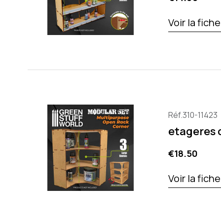
Voir la fich
Réf.310-11423
etageres 
Price
€18.50
Voir la fich