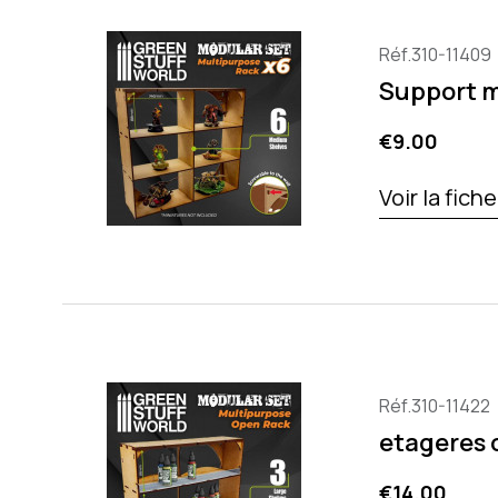
Réf.310-11409
Support m
Price
€9.00
Voir la fich
Réf.310-11422
etageres 
Price
€14.00