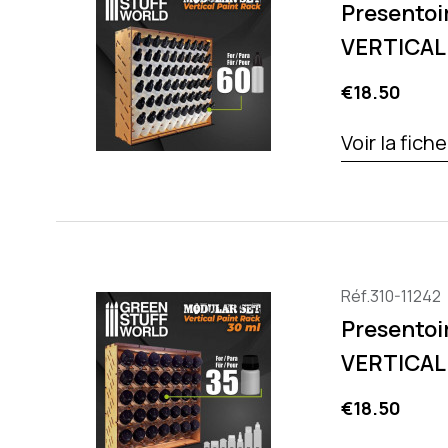
Presentoi
VERTICAL
Price
€18.50
Voir la fich
Réf.310-11242
Presentoi
VERTICAL
Price
€18.50