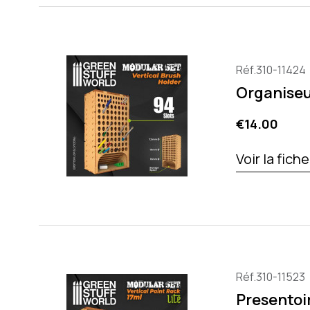
Réf.310-11424
Organiseu
Price
€14.00
Voir la fich
Réf.310-11523
Presentoir