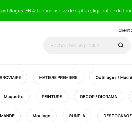
astillages. EN
Attention risque de rupture, liquidation du fou
Client 
RROVIAIRE
MATIERE PREMIERE
Outillages / Mach
Maquette
PEINTURE
DECOR / DIORAMA
MMANDE
Moulage
GUNPLA
DESTOCKAGE