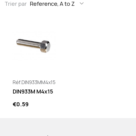
Trier par
Reference, A to Z
Réf.DIN933MM4x15
DIN933M M4x15
Price
€0.59