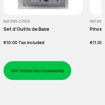
Réf.999-27050
Réf.999
Set d'Outils de Base
Pince 
Price
Price
€10.00 Tax included
€11.00 
Voir toutes les nouveautés