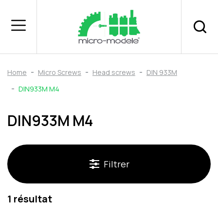
Home
Micro Screws
Head screws
DIN 933M
DIN933M M4
DIN933M M4
Filtrer
1 résultat