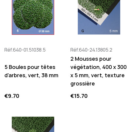
Réf.640-01.51038.5
Réf.640-24.13805.2
2 Mousses pour
5 Boules pour têtes
végétation, 400 x 300
d'arbres, vert, 38 mm
x 5 mm, vert, texture
grossière
Price
Price
€9.70
€15.70