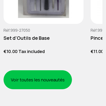
Réf.999-27050
Réf.999
Set d'Outils de Base
Pince 
Price
Price
€10.00 Tax included
€11.00 
Voir toutes les nouveautés