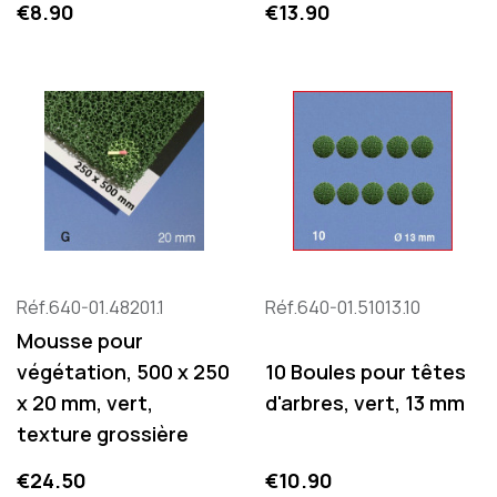
Price
Price
€8.90
€13.90
Réf.640-01.48201.1
Réf.640-01.51013.10
Mousse pour
végétation, 500 x 250
10 Boules pour têtes
x 20 mm, vert,
d'arbres, vert, 13 mm
texture grossière
Price
Price
€24.50
€10.90