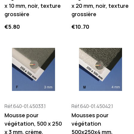
x 10 mm, noir, texture
x 20 mm, noir, texture
grossière
grossière
Price
Price
€5.80
€10.70
Réf.640-01.45033.1
Réf.640-01.45042.1
Mousse pour
Mousses pour
végétation, 500 x 250
végétation
x 3 mm, crème,
500x250x4 mm,