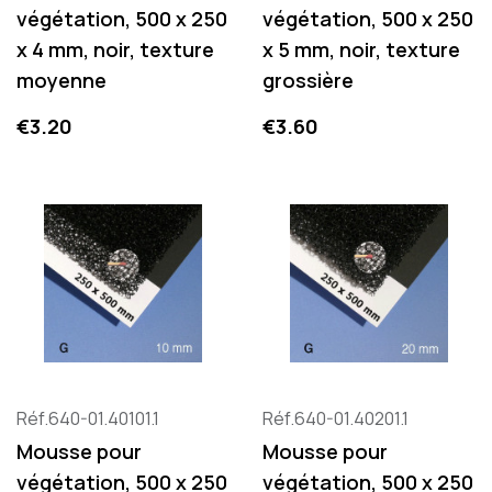
végétation, 500 x 250
végétation, 500 x 250
x 4 mm, noir, texture
x 5 mm, noir, texture
moyenne
grossière
Price
Price
€3.20
€3.60
Réf.640-01.40101.1
Réf.640-01.40201.1
Mousse pour
Mousse pour
végétation, 500 x 250
végétation, 500 x 250