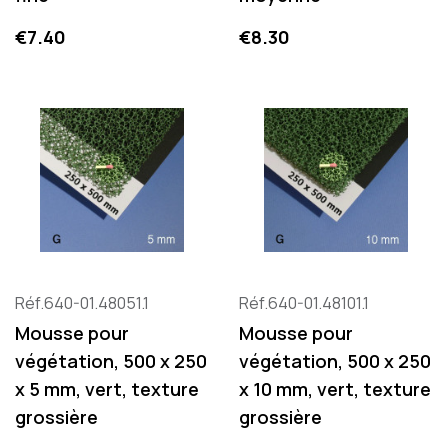
Price
Price
€7.40
€8.30
Réf.640-01.48051.1
Réf.640-01.48101.1
Mousse pour
Mousse pour
végétation, 500 x 250
végétation, 500 x 250
x 5 mm, vert, texture
x 10 mm, vert, texture
grossière
grossière