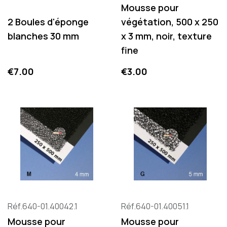
Mousse pour
2 Boules d'éponge
végétation, 500 x 250
blanches 30 mm
x 3 mm, noir, texture
fine
Price
Price
€7.00
€3.00
Réf.640-01.40042.1
Réf.640-01.40051.1
Mousse pour
Mousse pour