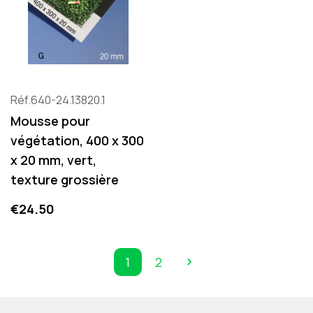
Réf.640-24.13820.1
Mousse pour
végétation, 400 x 300
x 20 mm, vert,
texture grossière
Price
€24.50
1
2

Next