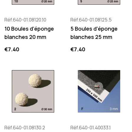
Réf.640-01.08120.10
Réf.640-01.08125.5
10 Boules d'éponge
5 Boules d'éponge
blanches 20 mm
blanches 25 mm
Price
Price
€7.40
€7.40
Réf.640-01.08130.2
Réf.640-01.40033.1