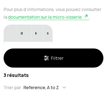
Pour plus d'informations, vous pouvez consulter
la
documentation sur la micro-visserie
.
d
k
s
mm
M1,2
1,2
2
Filtrer
Sélectionnez la longueur souhaitée :
3 résultats
Trier par
Reference, A to Z