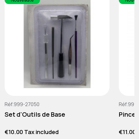
Réf.999-27050
Réf.999
Set d'Outils de Base
Pince 
Price
Price
€10.00 Tax included
€11.00 