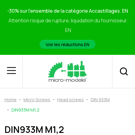
-30% sur l'ensemble de la catégorie Accastillages. EN
Attention risque de rupture, liquidation du fournisseur.
EN
Voir les réductions EN
Home
Micro Screws
Head screws
DIN 933M
DIN933M M1,2
DIN933M M1,2