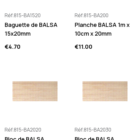
Réf.815-BA1520
Réf.815-BA200
Baguette de BALSA
Planche BALSA 1m x
15x20mm
10cm x 20mm
Price
Price
€4.70
€11.00
Réf.815-BA2020
Réf.815-BA2030
Bloc de BALSA
Bloc de BALSA