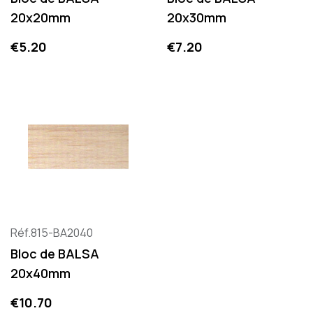
20x20mm
20x30mm
Price
Price
€5.20
€7.20
Réf.815-BA2040
Bloc de BALSA
20x40mm
Price
€10.70