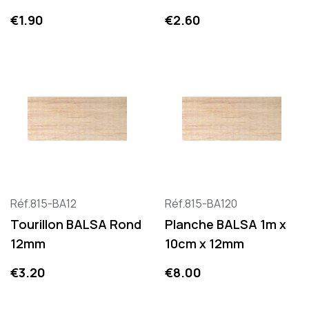
Price
Price
€1.90
€2.60
Réf.815-BA12
Réf.815-BA120
Tourillon BALSA Rond
Planche BALSA 1m x
12mm
10cm x 12mm
Price
Price
€3.20
€8.00