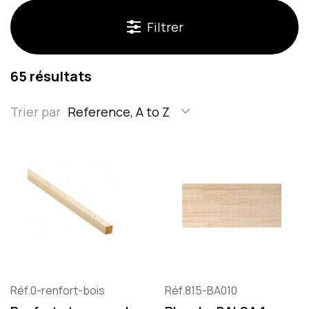
Filtrer
65 résultats
Trier par
Reference, A to Z
Réf.0-renfort-bois
Réf.815-BA010