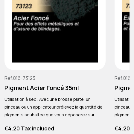
Réf.816-73123
Réf.816-
Pigment Acier Foncé 35ml
Pigmen
Utilisation à sec : Avec une brosse plate, un
Utilisatio
pinceau ou un applicateur prélevez la quantité de
pinceau o
pigments souhaitée que vous déposerez sur
pigments
votre pièce par saupoudrage, tamponnage ou
votre pi
Price
Price
€4.20 Tax included
€4.20 T
application. Utilisation humide : Avec le Médium réf.
applicatio