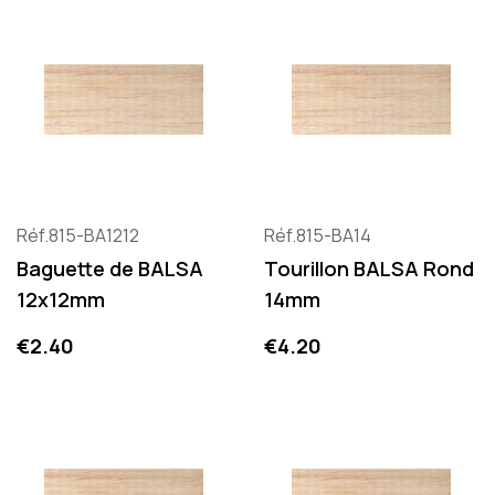
Réf.815-BA1212
Réf.815-BA14
Baguette de BALSA
Tourillon BALSA Rond
12x12mm
14mm
Price
Price
€2.40
€4.20