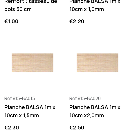
Renfort : tasseau de
Planche BALSA 1m x
bois 50 cm
10cm x 1,0mm
Price
Price
€1.00
€2.20
Réf.815-BA015
Réf.815-BA020
Planche BALSA 1m x
Planche BALSA 1m x
10cm x 1,5mm
10cm x2,0mm
Price
Price
€2.30
€2.50