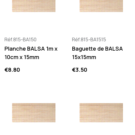
Réf.815-BA150
Réf.815-BA1515
Planche BALSA 1m x
Baguette de BALSA
10cm x 15mm
15x15mm
Price
Price
€8.80
€3.50