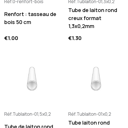
Réf.0-renfort-bois
Réf.Tublaiton-01,3x0,2
Tube de laiton rond
Renfort : tasseau de
creux format
bois 50 cm
1,3x0,2mm
Price
Price
€1.00
€1.30
Réf.Tublaiton-01,5x0,2
Réf.Tublaiton-01x0,2
Tube laiton rond
Tube de laiton rond