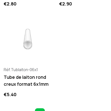
Price
Price
€2.80
€2.90
Réf.Tublaiton-06x1
Tube de laiton rond
creux format 6x1mm
Price
€5.40