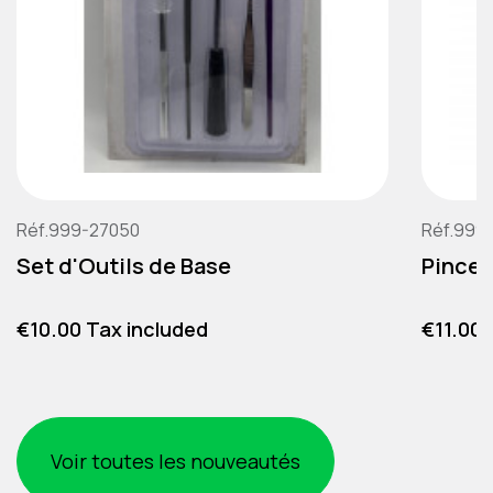
Réf.999-27050
Réf.999
Set d'Outils de Base
Pince 
Price
Price
€10.00 Tax included
€11.00 
Voir toutes les nouveautés