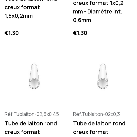
creux format 1x0,2
creux format
mm - Diamètre int.
1,5x0,2mm
0,6mm
Price
Price
€1.30
€1.30
Réf.Tublaiton-02,5x0,45
Réf.Tublaiton-02x0,3
Tube de laiton rond
Tube de laiton rond
creux format
creux format