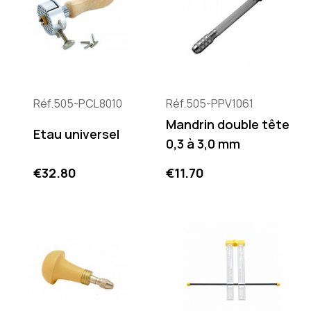
Réf.505-PCL8010
Réf.505-PPV1061
Mandrin double tête
Etau universel
0,3 à 3,0 mm
Price
Price
€32.80
€11.70