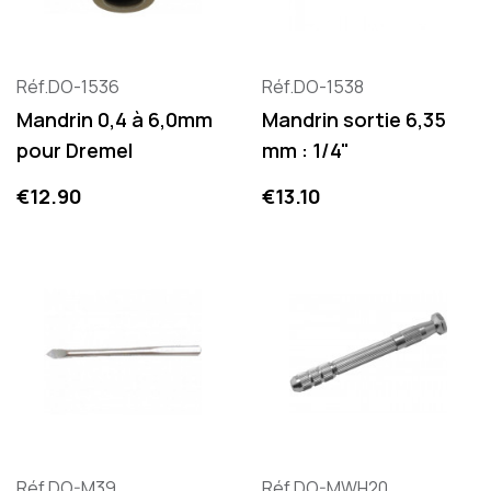
Réf.DO-1536
Réf.DO-1538
Mandrin 0,4 à 6,0mm
Mandrin sortie 6,35
pour Dremel
mm : 1/4"
Price
Price
€12.90
€13.10
Réf.DO-M39
Réf.DO-MWH20