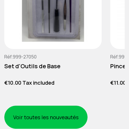
Réf.999-27050
Réf.999
Set d'Outils de Base
Pince 
Price
Price
€10.00 Tax included
€11.00 
Voir toutes les nouveautés