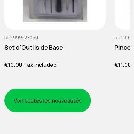
Réf.999-27050
Réf.999
Set d'Outils de Base
Pince 
Price
Price
€10.00 Tax included
€11.00 
Voir toutes les nouveautés