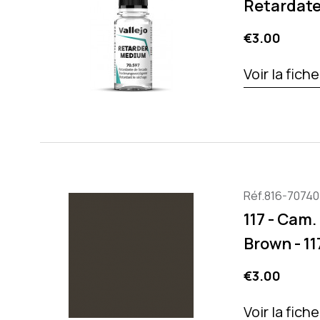
Retardate
Price
€3.00
Voir la fich
Réf.816-70740
117 - Cam
Brown - 11
Price
€3.00
Voir la fich