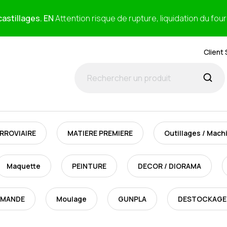
astillages. EN
Attention risque de rupture, liquidation du fou
Client 
RROVIAIRE
MATIERE PREMIERE
Outillages / Mach
Maquette
PEINTURE
DECOR / DIORAMA
MMANDE
Moulage
GUNPLA
DESTOCKAGE