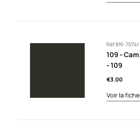
Réf.816-70741
109 - Cam.
- 109
Price
€3.00
Voir la fich