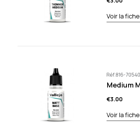
Price
€3.00
Voir la fich
Réf.816-7054
Medium Ma
Price
€3.00
Voir la fich