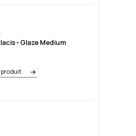
6
acis - Glaze Medium
e produit
7