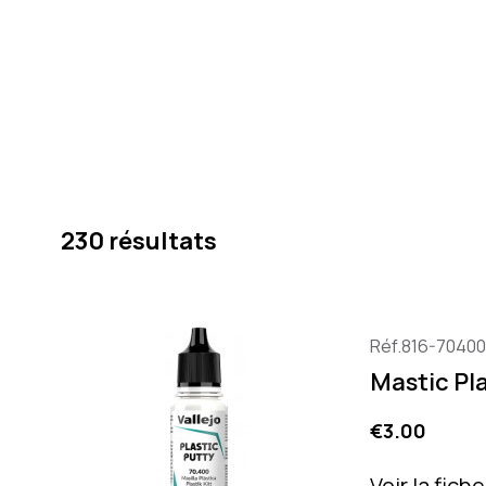
230 résultats
Réf.816-70400
Mastic Pla
Price
€3.00
Voir la fich