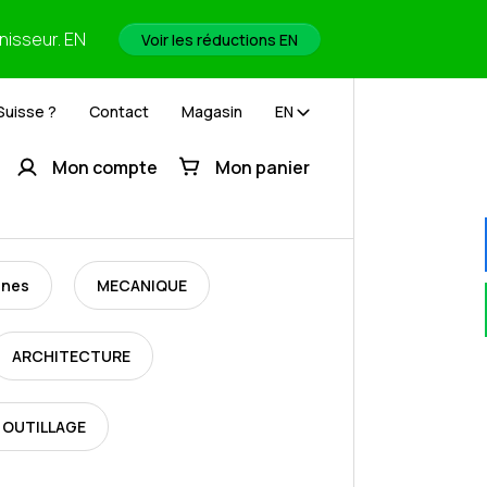
rnisseur. EN
Voir les réductions EN
Suisse ?
Contact
Magasin
EN
Mon compte
Mon panier
ines
MECANIQUE
ARCHITECTURE
 OUTILLAGE