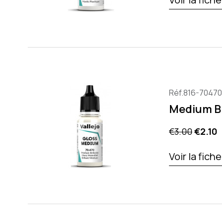
Réf.816-70470
Medium Br
Regular pric
Price
€3.00
€2.10
Voir la fich