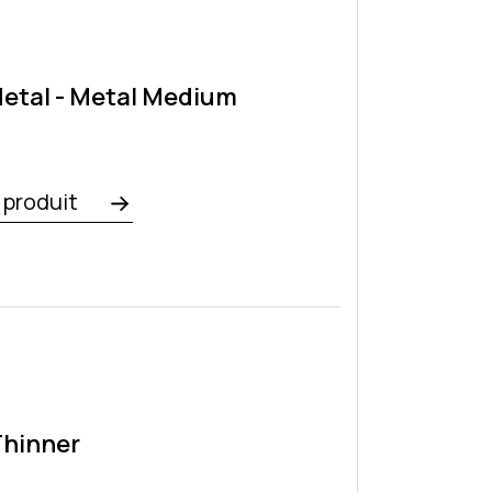
etal - Metal Medium
e
e produit
4
Thinner