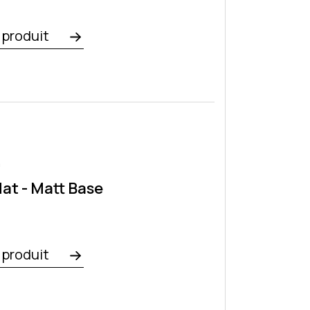
e produit
0
t - Matt Base
e produit