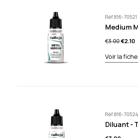
Réf.816-70521
Medium M
Regular pric
Price
€3.00
€2.10
Voir la fich
Réf.816-7052
Diluant - 