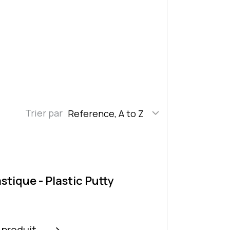
Trier par
Reference, A to Z
stique - Plastic Putty
e produit