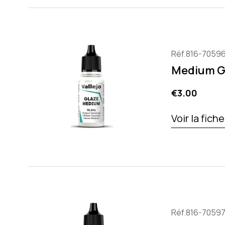
Réf.816-7059
Medium Gl
Price
€3.00
Voir la fich
Réf.816-7059