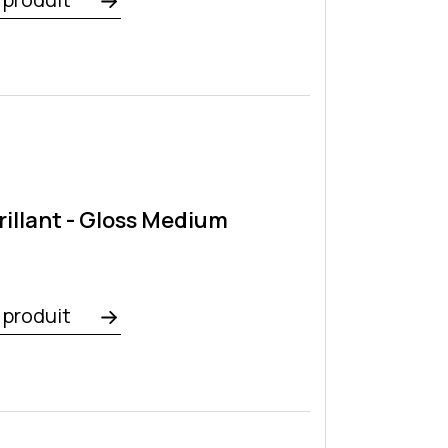
illant - Gloss Medium
e
e produit