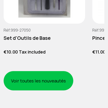
Réf.999-27050
Réf.999
Set d'Outils de Base
Pince 
Price
Price
€10.00 Tax included
€11.00 
Voir toutes les nouveautés