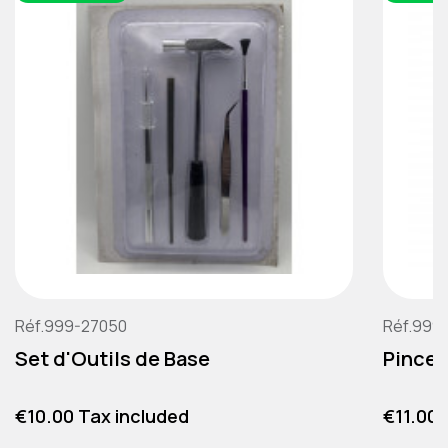
Réf.999-27050
Réf.999
Set d'Outils de Base
Pince 
Price
Price
€10.00 Tax included
€11.00 