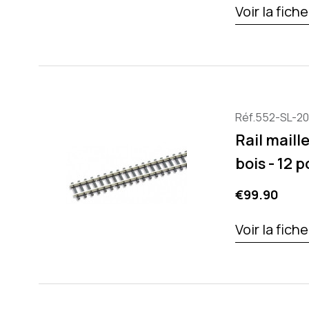
Voir la fich
Réf.552-SL-20
Rail maill
bois - 12 p
Price
€99.90
Voir la fich