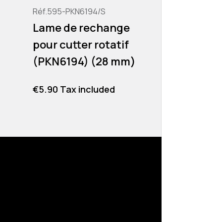
Réf.595-PKN6194/S
Réf.505-PKN4
Lame de rechange
Lames de
pour cutter rotatif
pour grav
(PKN6194) (28 mm)
(PKN4150)
Price
Price
€5.90 Tax included
€5.60 Tax i