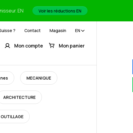
rnisseur. EN
Voir les réductions EN
Suisse ?
Contact
Magasin
EN
Mon compte
Mon panier
ines
MECANIQUE
ARCHITECTURE
 OUTILLAGE