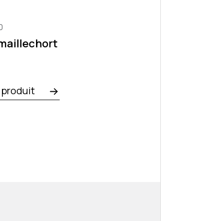
0
 maillechort
e produit