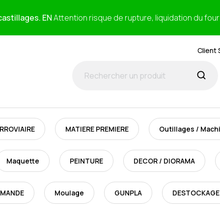
astillages. EN
Attention risque de rupture, liquidation du fou
Client 
RROVIAIRE
MATIERE PREMIERE
Outillages / Mach
Maquette
PEINTURE
DECOR / DIORAMA
MMANDE
Moulage
GUNPLA
DESTOCKAGE