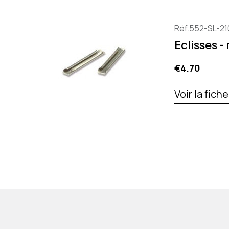
Réf.552-SL-21
Eclisses -
Price
€4.70
Voir la fich