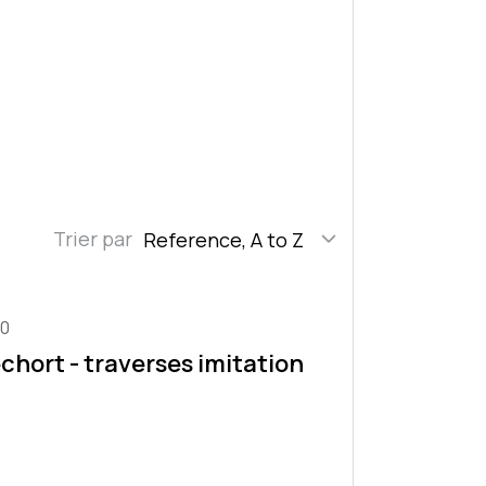
Trier par
Reference, A to Z
00
echort - traverses imitation