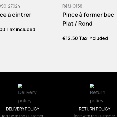
999-27024
Réf.HO158
ce à cintrer
Pince à former bec
Plat / Rond
e
.00 Tax included
Price
€12.50 Tax included
DELIVERY POLICY
RETURN POLICY
(edit with the Customer
(edit with the Customer