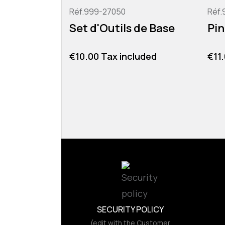
Réf.999-27050
Réf.
Set d'Outils de Base
Pin
Price
Pric
€10.00 Tax included
€11
SECURITY POLICY
(edit with the Customer