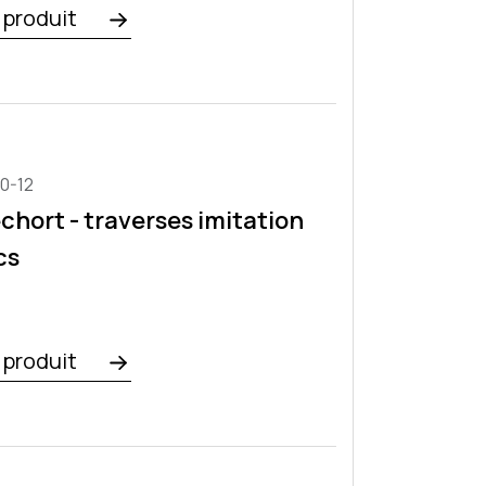
e produit
0-12
echort - traverses imitation
cs
e produit