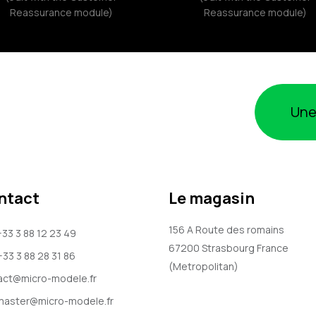
Reassurance module)
Reassurance module)
Une
ntact
Le magasin
156 A Route des romains
+33 3 88 12 23 49
67200
Strasbourg
France
+33 3 88 28 31 86
(Metropolitan)
act@micro-modele.fr
aster@micro-modele.fr