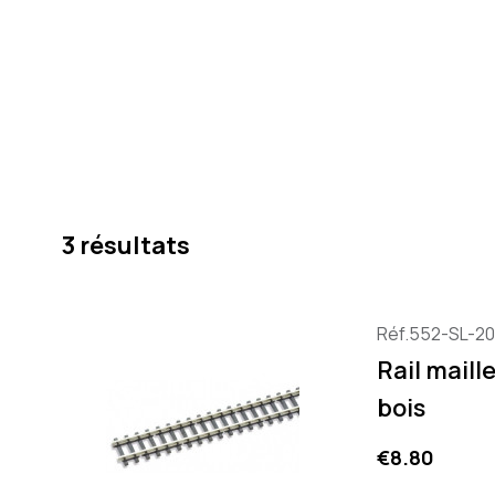
3 résultats
Réf.552-SL-2
Rail maill
bois
Price
€8.80