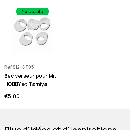
Nouveauté
Réf.812-GT051
Bec verseur pour Mr.
HOBBY et Tamiya
Price
€5.00
Plus d'idées et d'inspirations