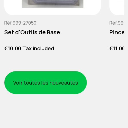
Réf.999-27050
Réf.999
Set d'Outils de Base
Pince 
Price
Price
€10.00 Tax included
€11.00 
Voir toutes les nouveautés