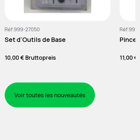
Réf.999-27050
Réf.999
Set d'Outils de Base
Pince 
Preis
Preis
10,00 € Bruttopreis
11,00 €
Voir toutes les nouveautés