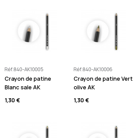
Réf.840-AK10005
Réf.840-AK10006
Crayon de patine
Crayon de patine Vert
Blanc sale AK
olive AK
Precio
Precio
1,30 €
1,30 €