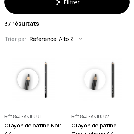
Filtrer
37 résultats
Trier par
Reference, A to Z
Réf.840-AK10001
Réf.840-AK10002
Crayon de patine Noir
Crayon de patine
AK
Caoutchouc AK