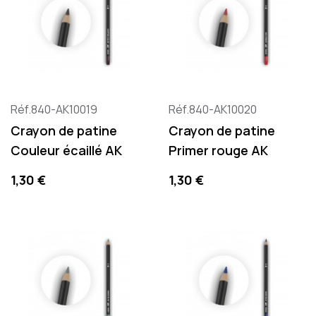
Réf.840-AK10019
Réf.840-AK10020
Crayon de patine
Crayon de patine
Couleur écaillé AK
Primer rouge AK
Precio
Precio
1,30 €
1,30 €