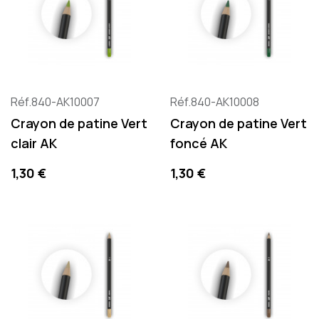
Réf.840-AK10007
Réf.840-AK10008
Crayon de patine Vert
Crayon de patine Vert
clair AK
foncé AK
Precio
Precio
1,30 €
1,30 €