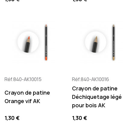
Réf.840-AK10015
Réf.840-AK10016
Crayon de patine
Crayon de patine
Déchiquetage légé
Orange vif AK
pour bois AK
Precio
Precio
1,30 €
1,30 €