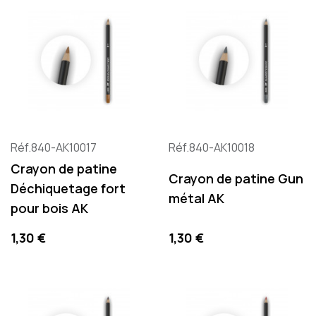
Réf.840-AK10017
Réf.840-AK10018
Crayon de patine
Crayon de patine Gun
Déchiquetage fort
métal AK
pour bois AK
Precio
Precio
1,30 €
1,30 €