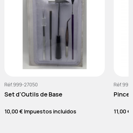
Réf.999-27050
Réf.999
Set d'Outils de Base
Pince 
Precio
Precio
10,00 € Impuestos incluidos
11,00 €