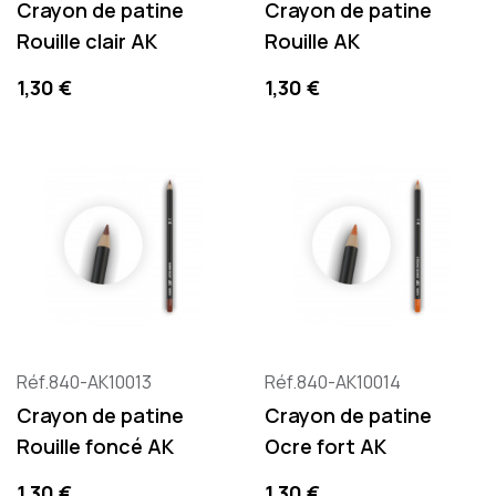
Crayon de patine
Crayon de patine
Rouille clair AK
Rouille AK
Precio
Precio
1,30 €
1,30 €
Réf.840-AK10013
Réf.840-AK10014
Crayon de patine
Crayon de patine
Rouille foncé AK
Ocre fort AK
Precio
Precio
1,30 €
1,30 €