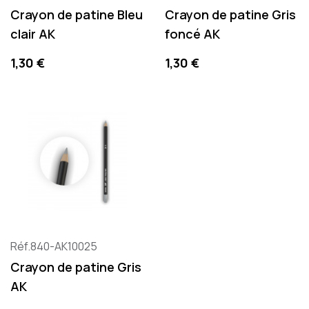
Crayon de patine Bleu
Crayon de patine Gris
clair AK
foncé AK
Precio
Precio
1,30 €
1,30 €
Réf.840-AK10025
Crayon de patine Gris
AK