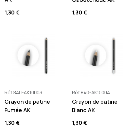
Precio
Precio
1,30 €
1,30 €
Réf.840-AK10003
Réf.840-AK10004
Crayon de patine
Crayon de patine
Fumée AK
Blanc AK
Precio
Precio
1,30 €
1,30 €