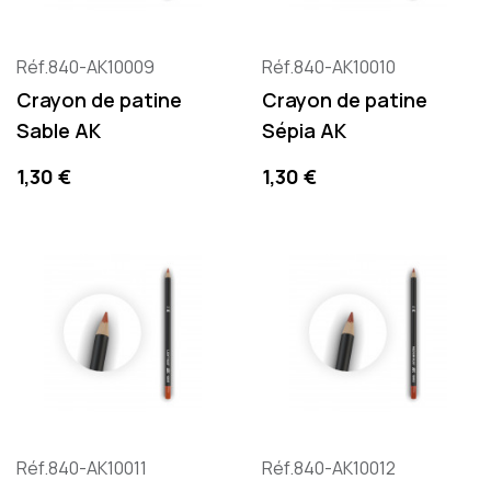
Réf.840-AK10009
Réf.840-AK10010
Crayon de patine
Crayon de patine
Sable AK
Sépia AK
Precio
Precio
1,30 €
1,30 €
Réf.840-AK10011
Réf.840-AK10012