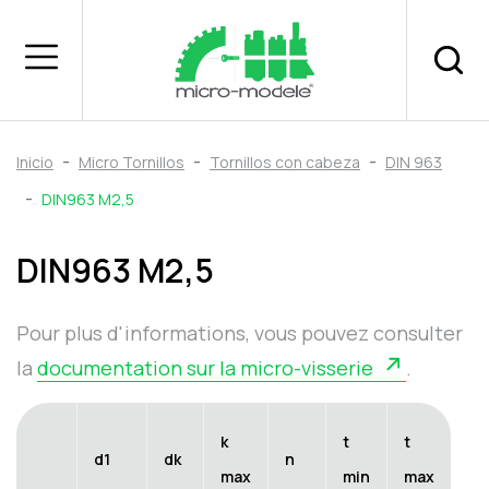
Inicio
Micro Tornillos
Tornillos con cabeza
DIN 963
DIN963 M2,5
DIN963 M2,5
Pour plus d'informations, vous pouvez consulter
la
documentation sur la micro-visserie
.
k
t
t
d1
dk
n
max
min
max