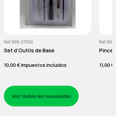
Réf.999-27050
Réf.999
Set d'Outils de Base
Pince 
Precio
Precio
10,00 € Impuestos incluidos
11,00 €
Voir toutes les nouveautés