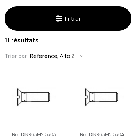
Filtrer
mm
M2,5
4,7
1,5
0,6
0,5
0,7
Sélectionnez la longueur souhaitée :
11 résultats
Trier par
Reference, A to Z
Réf.DIN963M2,5x03
Réf.DIN963M2,5x04