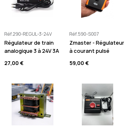
Réf.290-REGUL-3-24V
Réf.590-S007
Régulateur de train
Zmaster - Régulateur
analogique 3 à 24V 3A
à courant pulsé
Precio
Precio
27,00 €
59,00 €