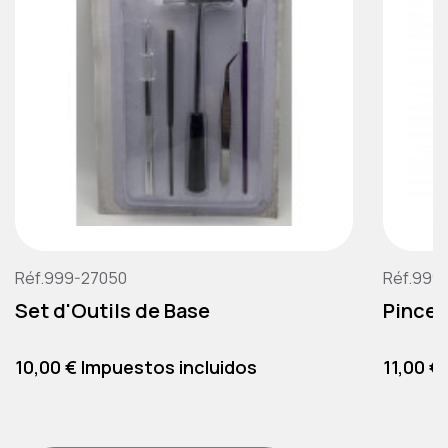
Réf.999-27050
Réf.999
Set d'Outils de Base
Pince 
Precio
Precio
10,00 € Impuestos incluidos
11,00 €