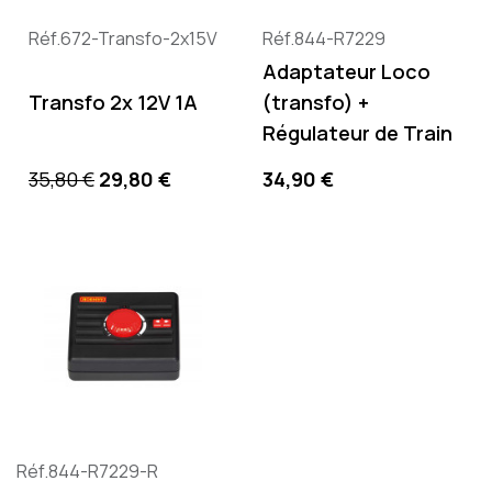
Réf.672-Transfo-2x15V
Réf.844-R7229
Adaptateur Loco
Transfo 2x 12V 1A
(transfo) +
Régulateur de Train
Precio base
Precio
Precio
35,80 €
29,80 €
34,90 €
Réf.844-R7229-R