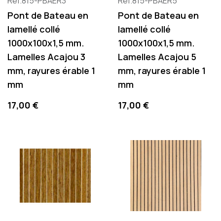
Réf.815-PBAER3
Réf.815-PBAER5
Pont de Bateau en
Pont de Bateau en
lamellé collé
lamellé collé
1000x100x1,5 mm.
1000x100x1,5 mm.
Lamelles Acajou 3
Lamelles Acajou 5
mm, rayures érable 1
mm, rayures érable 1
mm
mm
Precio
Precio
17,00 €
17,00 €