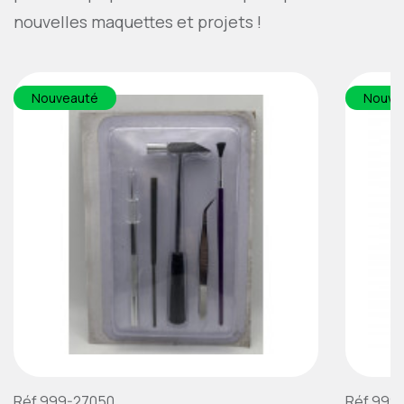
nouvelles maquettes et projets !
Nouveauté
Nouve
Réf.999-27050
Réf.999