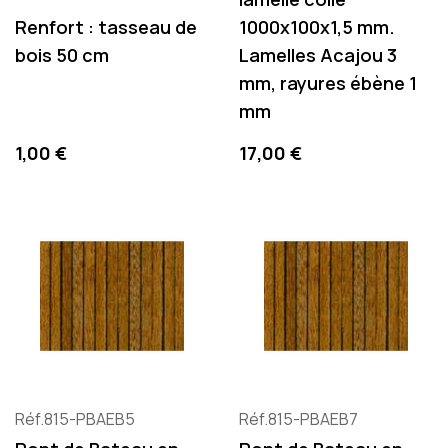
Renfort : tasseau de
1000x100x1,5 mm.
bois 50 cm
Lamelles Acajou 3
mm, rayures ébène 1
mm
Precio
Precio
1,00 €
17,00 €
Réf.815-PBAEB5
Réf.815-PBAEB7