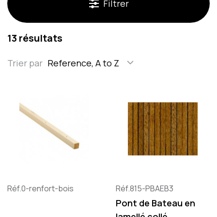
Filtrer
13 résultats
Trier par
Reference, A to Z
Réf.0-renfort-bois
Réf.815-PBAEB3
Pont de Bateau en
lamellé collé