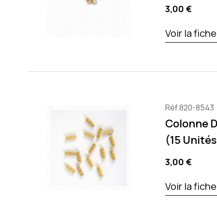
Precio
3,00 €
Voir la fich
Réf.820-8543
Colonne D
(15 Unités
Precio
3,00 €
Voir la fich