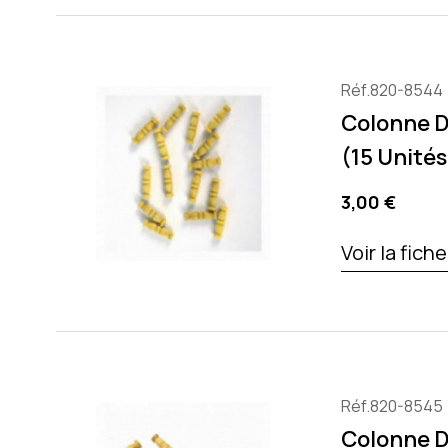
Réf.820-8544
Colonne D
(15 Unités
Precio
3,00 €
Voir la fich
Réf.820-8545
Colonne D