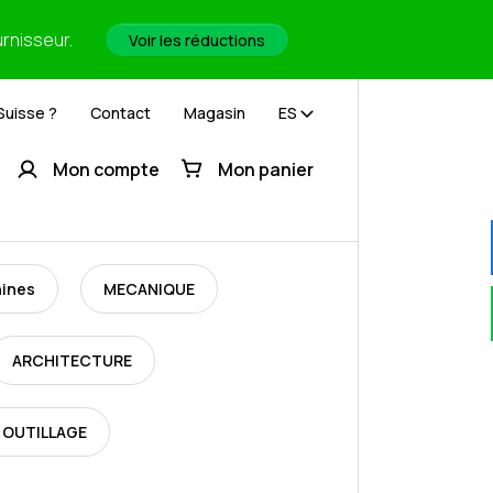
urnisseur.
Voir les réductions
Suisse ?
Contact
Magasin
ES
Mon compte
Mon panier
hines
MECANIQUE
ARCHITECTURE
 OUTILLAGE