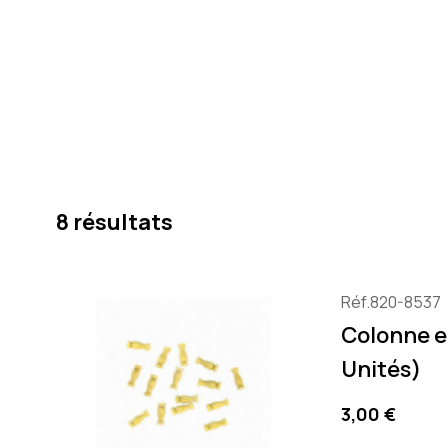
8 résultats
Réf.820-8537
Colonne e
Unités)
Precio
3,00 €