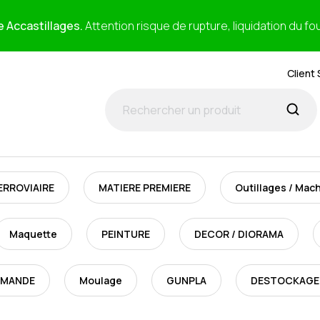
e Accastillages.
Attention risque de rupture, liquidation du fo
Client 
ERROVIAIRE
MATIERE PREMIERE
Outillages / Mac
Maquette
PEINTURE
DECOR / DIORAMA
MMANDE
Moulage
GUNPLA
DESTOCKAGE