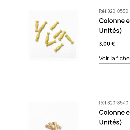
Réf.820-8539
Colonne e
Unités)
Precio
3,00 €
Voir la fich
Réf.820-8540
Colonne e
Unités)