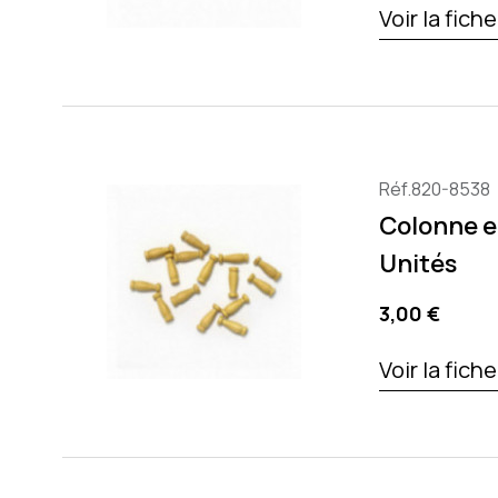
Voir la fich
Réf.820-8538
Colonne e
Unités
Precio
3,00 €
Voir la fich