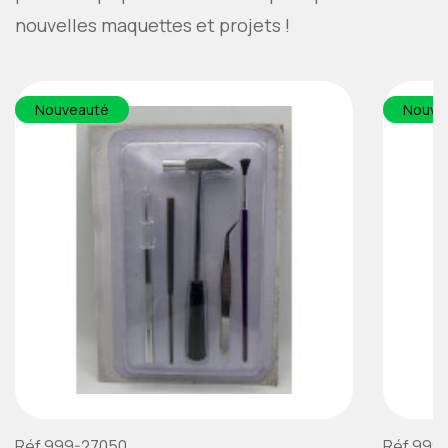
nouvelles maquettes et projets !
Nouveauté
Nouve
Réf.999-27050
Réf.999