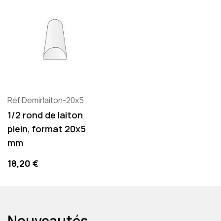
Réf.Demirlaiton-20x5
1/2 rond de laiton
plein, format 20x5
mm
Precio
18,20 €
Nouveautés