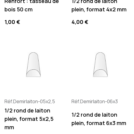
Renfort : tasseau de
1/2 rond de laiton
bois 50 cm
plein, format 4x2 mm
Precio
Precio
1,00 €
4,00 €
Réf.Demirlaiton-05x2,5
Réf.Demirlaiton-06x3
1/2 rond de laiton
1/2 rond de laiton
plein, format 5x2,5
plein, format 6x3 mm
mm