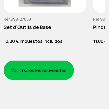
Réf.999-27050
Réf.999
Set d'Outils de Base
Pince 
Precio
Precio
10,00 € Impuestos incluidos
11,00 €
Voir toutes les nouveautés