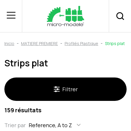
Inicio
MATIERE PREMIERE
Profilés Plastique
Strips plat
Strips plat
Filtrer
159 résultats
Trier par
Reference, A to Z