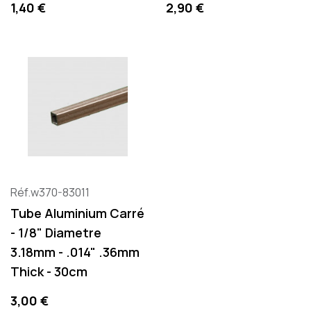
Precio
Precio
1,40 €
2,90 €
Réf.w370-83011
Tube Aluminium Carré
- 1/8" Diametre
3.18mm - .014" .36mm
Thick - 30cm
Precio
3,00 €