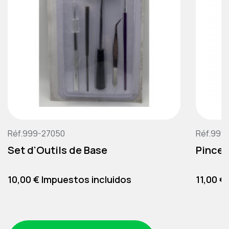
Réf.999-27050
Réf.999
Set d'Outils de Base
Pince 
Precio
Precio
10,00 € Impuestos incluidos
11,00 €