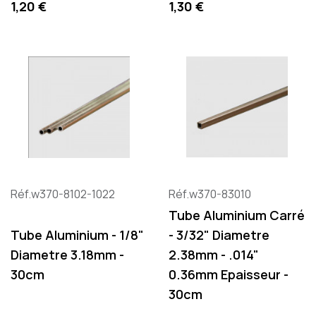
Precio
Precio
1,20 €
1,30 €
Réf.w370-8102-1022
Réf.w370-83010
Tube Aluminium Carré
Tube Aluminium - 1/8"
- 3/32" Diametre
Diametre 3.18mm -
2.38mm - .014"
30cm
0.36mm Epaisseur -
30cm