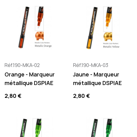
Réf.190-MKA-02
Réf.190-MKA-03
Orange - Marqueur
Jaune - Marqueur
métallique DSPIAE
métallique DSPIAE
Precio
Precio
2,80 €
2,80 €