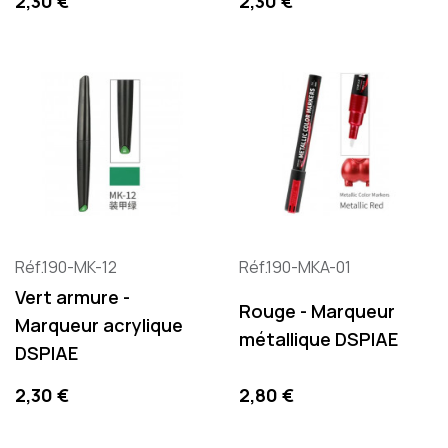
Precio
Precio
2,30 €
2,30 €
Réf.190-MK-12
Réf.190-MKA-01
Vert armure -
Rouge - Marqueur
Marqueur acrylique
métallique DSPIAE
DSPIAE
Precio
Precio
2,30 €
2,80 €