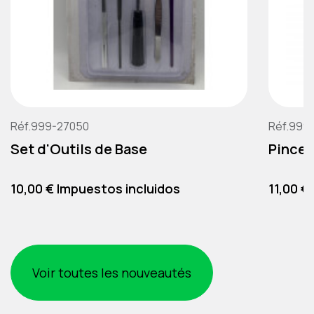
Réf.999-27050
Réf.999
Set d'Outils de Base
Pince 
Precio
Precio
10,00 € Impuestos incluidos
11,00 €
Voir toutes les nouveautés