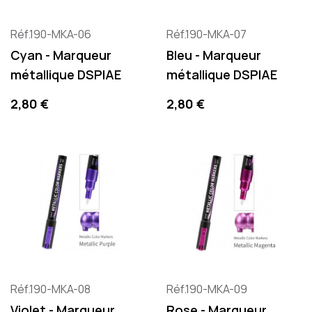
Réf.190-MKA-06
Réf.190-MKA-07
Cyan - Marqueur
Bleu - Marqueur
métallique DSPIAE
métallique DSPIAE
Precio
Precio
2,80 €
2,80 €
Réf.190-MKA-08
Réf.190-MKA-09
Violet - Marqueur
Rose - Marqueur