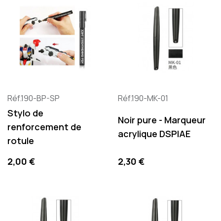
Réf.190-BP-SP
Réf.190-MK-01
Stylo de
Noir pure - Marqueur
renforcement de
acrylique DSPIAE
rotule
Precio
Precio
2,00 €
2,30 €