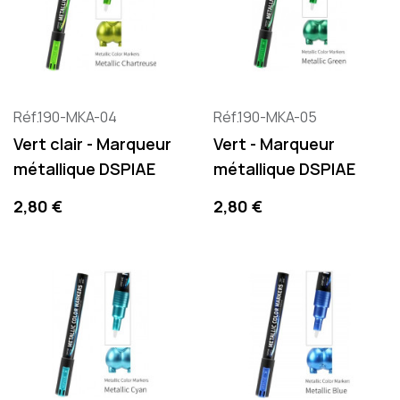
Réf.190-MKA-04
Réf.190-MKA-05
Vert clair - Marqueur
Vert - Marqueur
métallique DSPIAE
métallique DSPIAE
Precio
Precio
2,80 €
2,80 €