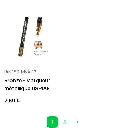
Réf.190-MKA-12
Bronze - Marqueur
métallique DSPIAE
Precio
2,80 €
1
2

Siguiente