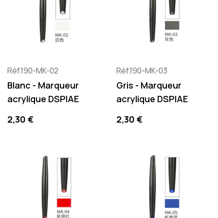
Réf.190-MK-02
Réf.190-MK-03
Blanc - Marqueur
Gris - Marqueur
acrylique DSPIAE
acrylique DSPIAE
Precio
Precio
2,30 €
2,30 €