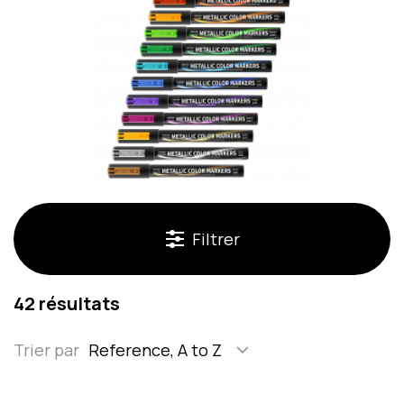
Filtrer
42 résultats
Trier par
Reference, A to Z