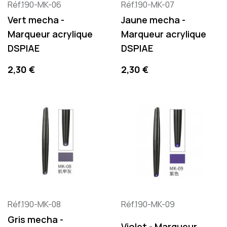
Réf.190-MK-06
Réf.190-MK-07
Vert mecha -
Jaune mecha -
Marqueur acrylique
Marqueur acrylique
DSPIAE
DSPIAE
Precio
Precio
2,30 €
2,30 €
Réf.190-MK-08
Réf.190-MK-09
Gris mecha -
Violet - Marqueur