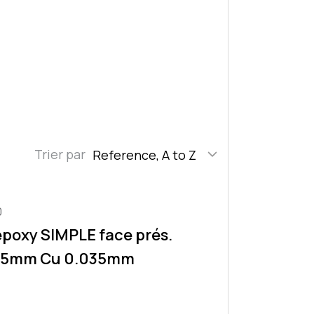
Trier par
Reference, A to Z
0
époxy SIMPLE face prés.
1,5mm Cu 0.035mm