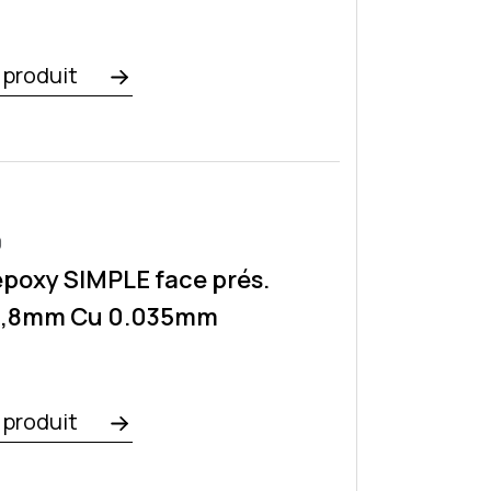
e produit
0
époxy SIMPLE face prés.
0,8mm Cu 0.035mm
e produit