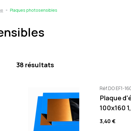
ue
Plaques photosensibles
ensibles
38 résultats
Réf.DO EF1-16
Plaque d'
100x160 
Precio
3,40 €