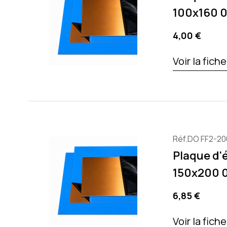
100x160 
Precio
4,00 €
Voir la fich
Réf.DO FF2-20
Plaque d'
150x200 
Precio
6,85 €
Voir la fich