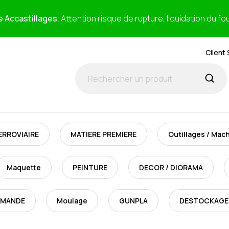
e Accastillages.
Attention risque de rupture, liquidation du fo
Client 
ERROVIAIRE
MATIERE PREMIERE
Outillages / Mac
Maquette
PEINTURE
DECOR / DIORAMA
MMANDE
Moulage
GUNPLA
DESTOCKAGE