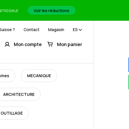
urnisseur.
Voir les réductions
Suisse ?
Contact
Magasin
ES
Mon compte
Mon panier
hines
MECANIQUE
ARCHITECTURE
 OUTILLAGE