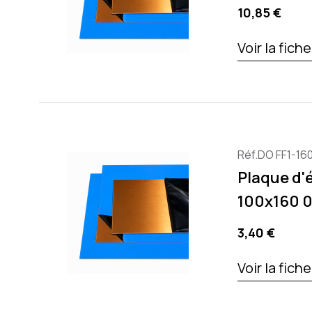
Precio
10,85 €
Voir la fich
Réf.DO FF1-16
Plaque d'
100x160 
Precio
3,40 €
Voir la fich