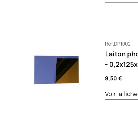
Réf.DP1002
Laiton pho
- 0,2x125
Precio
8,50 €
Voir la fich