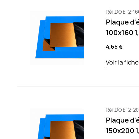
Réf.DO EF2-16
Plaque d'
100x160 
Precio
4,65 €
Voir la fich
Réf.DO EF2-20
Plaque d'
150x200 