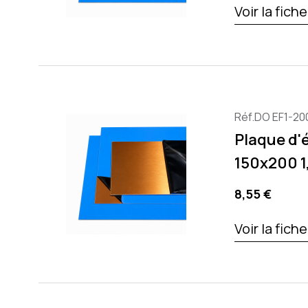
Voir la fich
Réf.DO EF1-20
Plaque d'
150x200 
Precio
8,55 €
Voir la fich