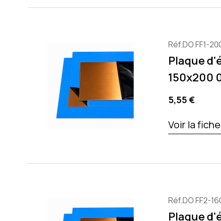
Réf.DO FF1-20
Plaque d'
150x200 
Precio
5,55 €
Voir la fich
Réf.DO FF2-16
Plaque d'