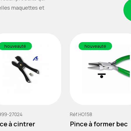
elles maquettes et
Nouveauté
Nouveauté
999-27024
Réf.HO158
ce à cintrer
Pince à former bec