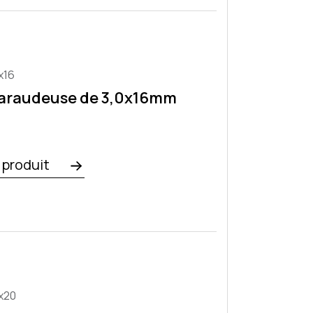
x16
taraudeuse de 3,0x16mm
e produit
x20