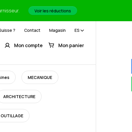
urnisseur.
Voir les réductions
Suisse ?
Contact
Magasin
ES
Mon compte
Mon panier
hines
MECANIQUE
ARCHITECTURE
 OUTILLAGE