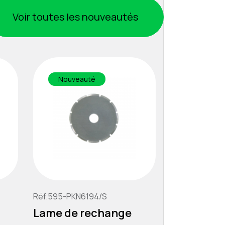
Voir toutes les nouveautés
Nouveauté
Nouveau
Réf.595-PKN6194/S
Réf.505-PKN4
Lame de rechange
Lames de