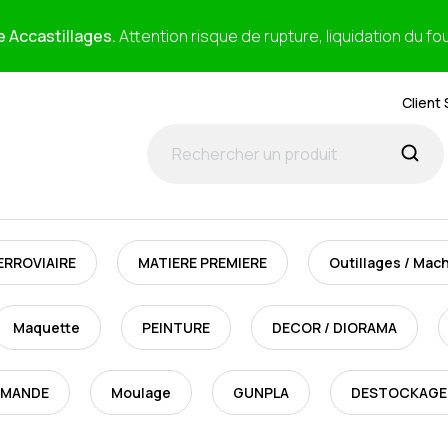
e Accastillages.
Attention risque de rupture, liquidation du fo
Client 
ERROVIAIRE
MATIERE PREMIERE
Outillages / Mac
Maquette
PEINTURE
DECOR / DIORAMA
MMANDE
Moulage
GUNPLA
DESTOCKAGE