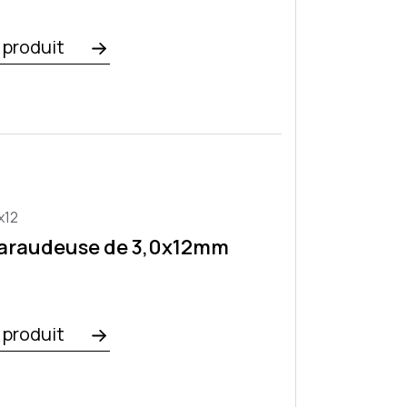
e produit
x12
taraudeuse de 3,0x12mm
e produit