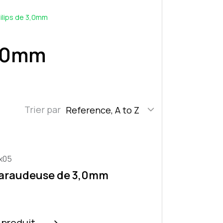
ilips de 3,0mm
3,0mm
Trier par
Reference, A to Z
x05
taraudeuse de 3,0mm
e produit