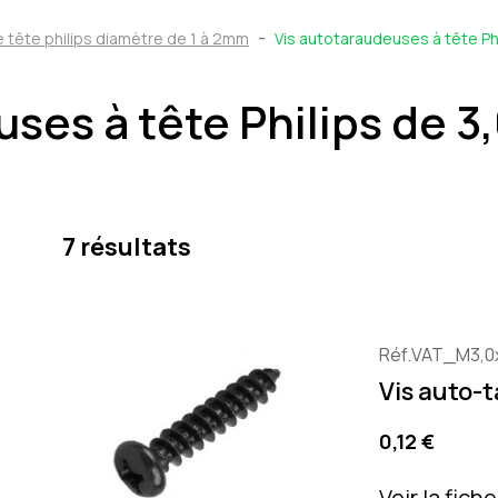
 tête philips diamètre de 1 à 2mm
Vis autotaraudeuses à tête Ph
uses à tête Philips de 
7 résultats
Réf.VAT_M3,0
Vis auto-
Precio
0,12 €
Voir la fich