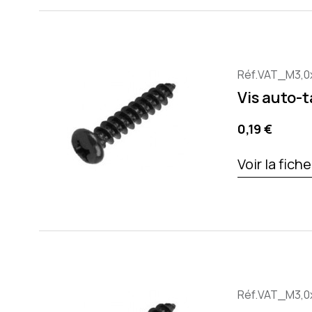
Réf.VAT_M3,0
Vis auto-
Precio
0,19 €
Voir la fich
Réf.VAT_M3,0