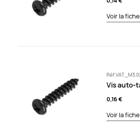
Precio
0,14 €
Voir la fich
Réf.VAT_M3,0
Vis auto-
Precio
0,16 €
Voir la fich