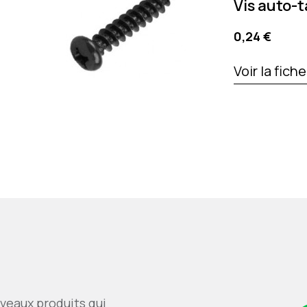
Vis auto-
Precio
0,24 €
Voir la fich
veaux produits qui