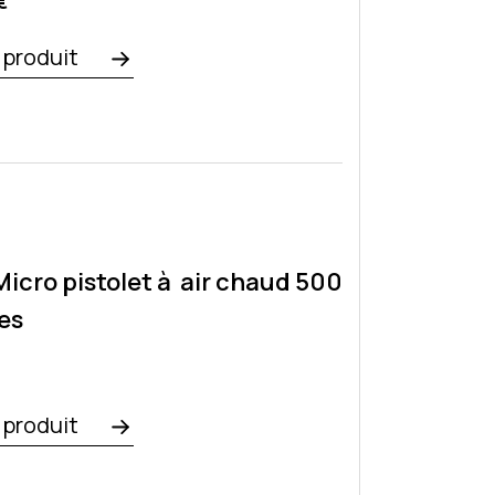
o
€
e produit
icro pistolet à air chaud 500
es
e produit