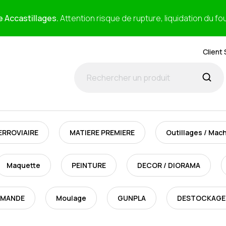
e Accastillages.
Attention risque de rupture, liquidation du fo
Client 
ERROVIAIRE
MATIERE PREMIERE
Outillages / Mac
Maquette
PEINTURE
DECOR / DIORAMA
MMANDE
Moulage
GUNPLA
DESTOCKAGE