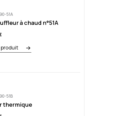
90-51A
ouffleur à chaud n°51A
o
€
e produit
90-51B
r thermique