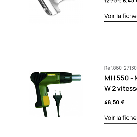
Precio base
Preci
12,70 €
8,45 
Voir la fich
Réf.860-27130
MH 550 - M
W 2 vitess
Precio
48,50 €
Voir la fich