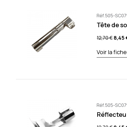
Réf.505-SC07
Tête de s
Precio base
Preci
12,70 €
8,45 
Voir la fich
Réf.505-SC07
Réflecteu