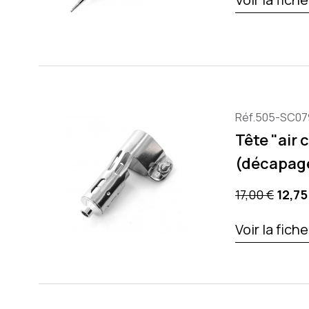
Réf.505-SC07
Tête "air
(décapage 
Precio base
Preci
17,00 €
12,75
Voir la fich