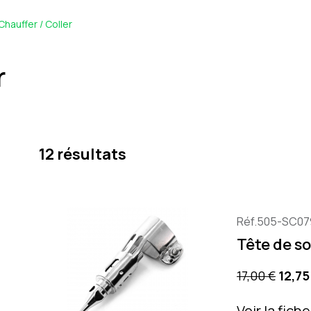
Chauffer / Coller
r
12 résultats
Réf.505-SC07
Tête de s
Precio base
Preci
17,00 €
12,75
Voir la fich