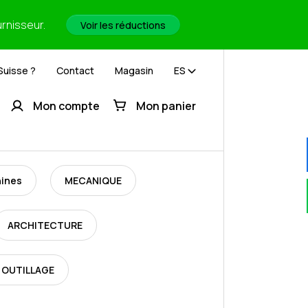
urnisseur.
Voir les réductions
Suisse ?
Contact
Magasin
ES
Mon compte
Mon panier
hines
MECANIQUE
ARCHITECTURE
 OUTILLAGE