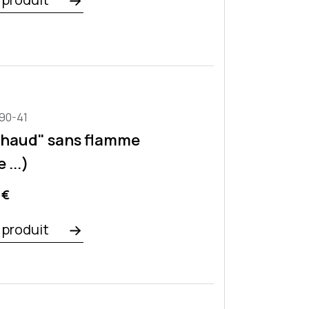
90-41
 chaud" sans flamme
...)
o
 €
e produit