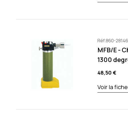
Réf.860-2814
MFB/E - 
1300 degr
Precio
48,50 €
Voir la fich