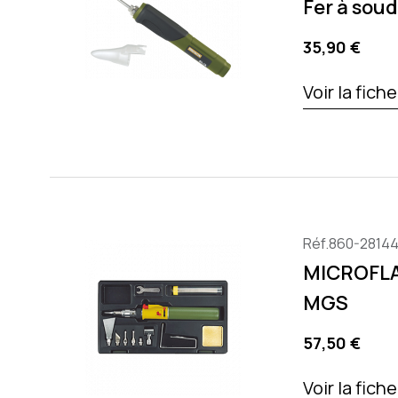
Fer à soud
Precio
35,90 €
Voir la fich
Réf.860-2814
MICROFLAM
MGS
Precio
57,50 €
Voir la fich