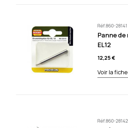
Réf.860-28141
Panne de 
EL12
Precio
12,25 €
Voir la fich
Réf.860-28142