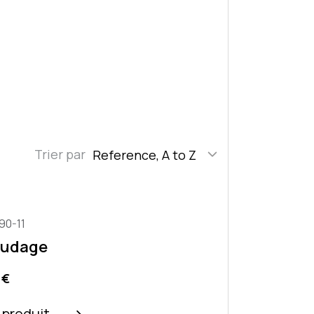
Trier par
Reference, A to Z
90-11
oudage
o
 €
e produit