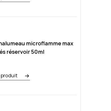
6
Chalumeau microflamme max
és réservoir 50ml
e produit