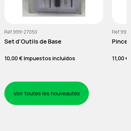
Réf.999-27050
Réf.999
Set d'Outils de Base
Pince 
Precio
Precio
10,00 € Impuestos incluidos
11,00 €
Voir toutes les nouveautés