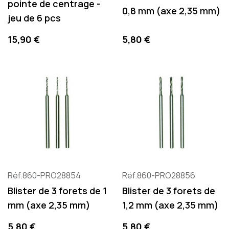
pointe de centrage -
0,8 mm (axe 2,35 mm)
jeu de 6 pcs
Precio
Precio
15,90 €
5,80 €
Réf.860-PRO28854
Réf.860-PRO28856
Blister de 3 forets de 1
Blister de 3 forets de
mm (axe 2,35 mm)
1,2 mm (axe 2,35 mm)
Precio
Precio
5,80 €
5,80 €