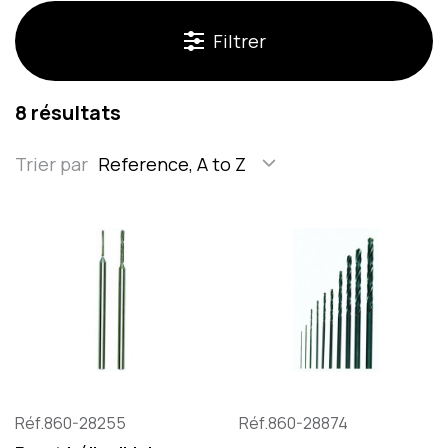
Filtrer
8 résultats
Trier par
Reference, A to Z
Réf.860-28255
Réf.860-28874