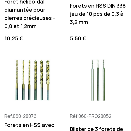
Foret hélicoïdal
Forets en HSS DIN 338
diamantée pour
jeu de 10 pcs de 0,3 à
pierres précieuses -
3,2 mm
0,8 et 1,2mm
Precio
Precio
10,25 €
5,50 €
Réf.860-28876
Réf.860-PRO28852
Forets en HSS avec
Blister de 3 forets de