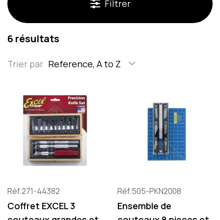
Filtrer
6 résultats
Trier par
Reference, A to Z
Réf.271-44382
Réf.505-PKN2008
Coffret EXCEL 3
Ensemble de
couteaux grandes et
couteaux 8 pieces et