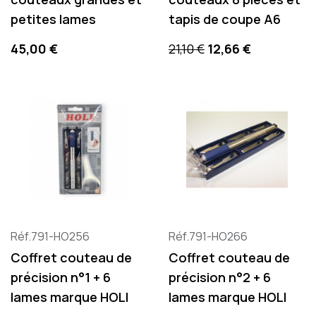
petites lames
tapis de coupe A6
Precio
Precio base
Precio
45,00 €
21,10 €
12,66 €
Réf.791-HO256
Réf.791-HO266
Coffret couteau de
Coffret couteau de
précision n°1 + 6
précision n°2 + 6
lames marque HOLI
lames marque HOLI