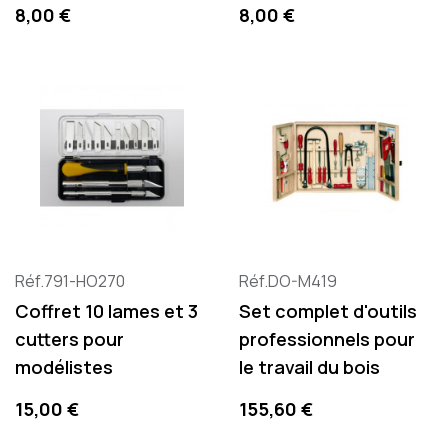
Precio
Precio
8,00 €
8,00 €
Réf.791-HO270
Réf.DO-M419
Coffret 10 lames et 3
Set complet d'outils
cutters pour
professionnels pour
modélistes
le travail du bois
Precio
Precio
15,00 €
155,60 €