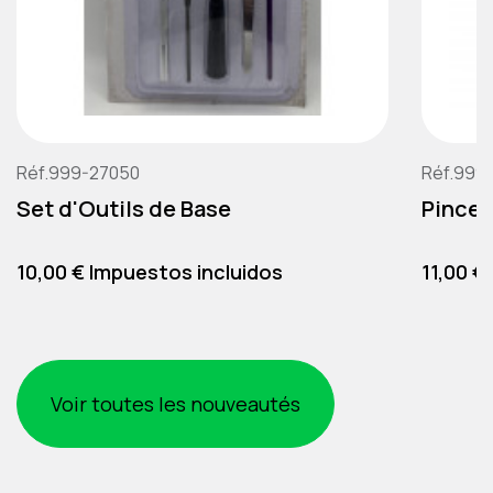
Réf.999-27050
Réf.999
Set d'Outils de Base
Pince 
Precio
Precio
10,00 € Impuestos incluidos
11,00 €
Voir toutes les nouveautés