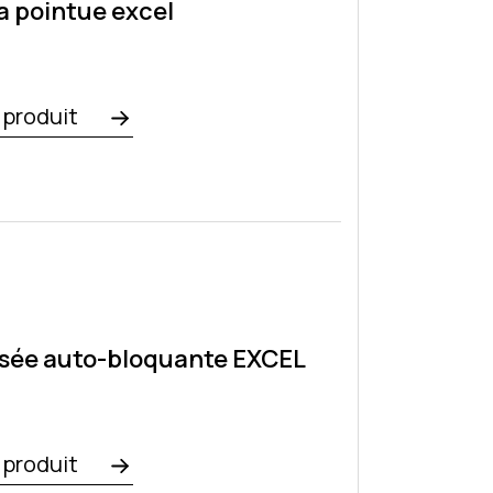
a pointue excel
e produit
isée auto-bloquante EXCEL
e produit