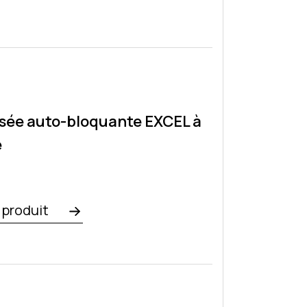
isée auto-bloquante EXCEL à
e
e produit