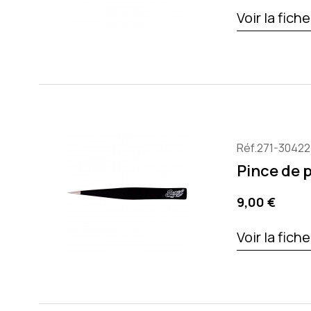
Voir la fich
Réf.271-30422
Pince de 
Precio
9,00 €
Voir la fich