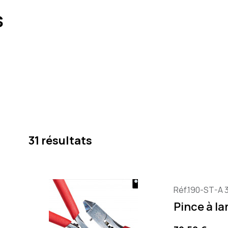
s
31 résultats
Réf.190-ST-A 3
Pince à la