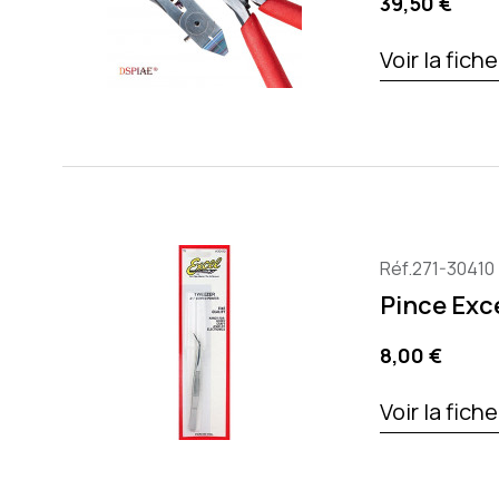
Precio
39,50 €
Voir la fich
Réf.271-30410
Pince Exc
Precio
8,00 €
Voir la fich