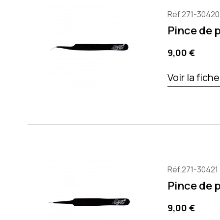
Réf.271-30420
Pince de 
Precio
9,00 €
Voir la fich
Réf.271-30421
Pince de 
Precio
9,00 €