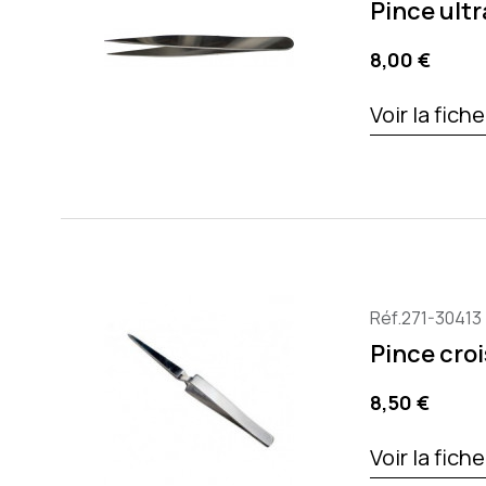
Pince ultr
Precio
8,00 €
Voir la fich
Réf.271-30413
Pince cro
Precio
8,50 €
Voir la fich