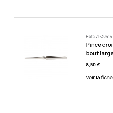
Réf.271-30414
Pince cro
bout larg
Precio
8,50 €
Voir la fich