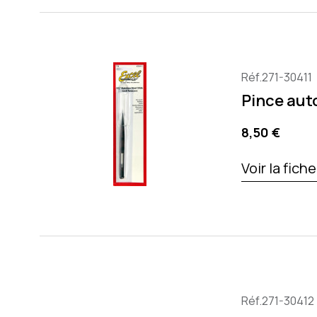
Réf.271-30411
Pince aut
Precio
8,50 €
Voir la fich
Réf.271-30412