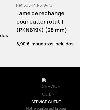
Réf.595-PKN6194/S
Réf.505-PKN4
Lame de rechange
Lames de
pour cutter rotatif
pour grav
(PKN6194) (28 mm)
(PKN4150)
idos
Precio
Precio
5,90 € Impuestos incluidos
5,60 € Impue
SERVICE CLIENT
Notre équipe est là pour