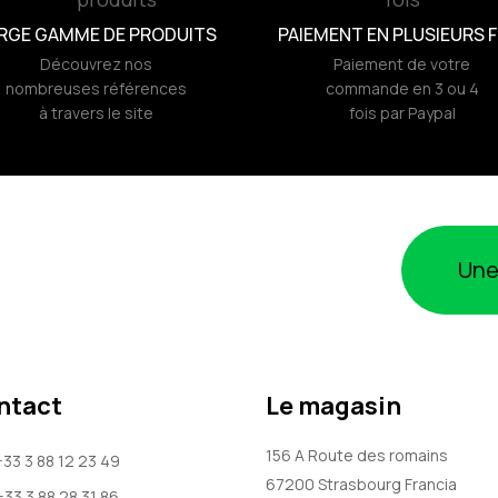
RGE GAMME DE PRODUITS
PAIEMENT EN PLUSIEURS F
Découvrez nos
Paiement de votre
nombreuses références
commande en 3 ou 4
à travers le site
fois par Paypal
Une
ntact
Le magasin
156 A Route des romains
+33 3 88 12 23 49
67200
Strasbourg
Francia
+33 3 88 28 31 86