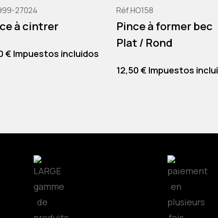
999-27024
Réf.HO158
ce à cintrer
Pince à former bec
Plat / Rond
cio
0 € Impuestos incluidos
Precio
12,50 € Impuestos inclu