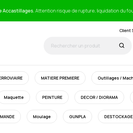
e Accastillages.
Attention risque de rupture, liquidation du fo
Client 
ERROVIAIRE
MATIERE PREMIERE
Outillages / Mac
Maquette
PEINTURE
DECOR / DIORAMA
MMANDE
Moulage
GUNPLA
DESTOCKAGE