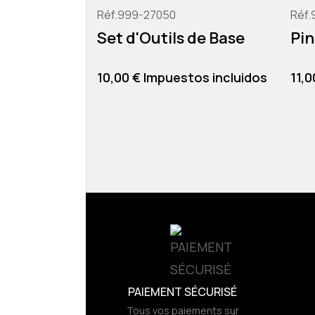
Réf.999-27050
Réf.
Set d'Outils de Base
Pin
Precio
Pre
10,00 € Impuestos incluidos
11,0
PAIEMENT SÉCURISÉ
Tous vos paiements sur