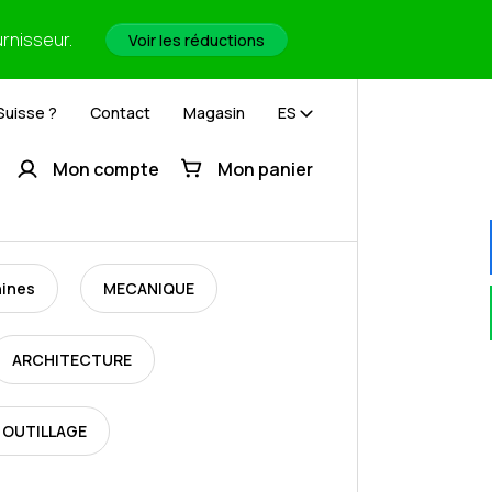
urnisseur.
Voir les réductions
Suisse ?
Contact
Magasin
ES
Mon compte
Mon panier
hines
MECANIQUE
ARCHITECTURE
 OUTILLAGE