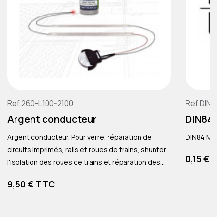
Réf.260-L100-2100
Réf.DIN
Argent conducteur
DIN84
Argent conducteur. Pour verre, réparation de
DIN84 M2
circuits imprimés, rails et roues de trains, shunter
Prix
0,15 €
l'isolation des roues de trains et réparation des
dégivrages arrières de voiture.
Prix
9,50 € TTC