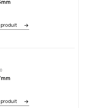
x5mm
e produit
70
x7mm
e produit