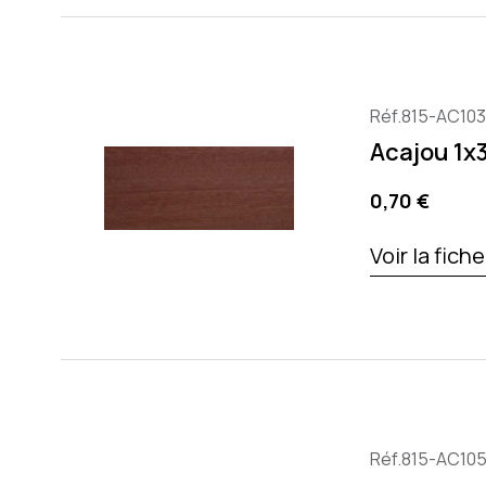
Réf.815-AC10
Acajou 1
Prix
0,70 €
Voir la fich
Réf.815-AC10