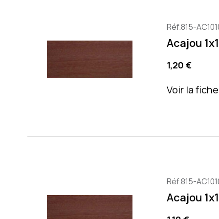
Réf.815-AC101
Acajou 1
Prix
1,20 €
Voir la fich
Réf.815-AC101
Acajou 1