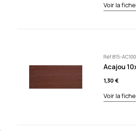
Voir la fich
Réf.815-AC100
Acajou 1
Prix
1,30 €
Voir la fich
r