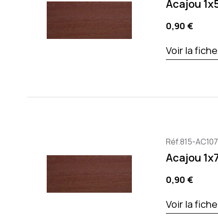
Acajou 1
Prix
0,90 €
Voir la fich
Réf.815-AC10
Acajou 1
Prix
0,90 €
Voir la fich