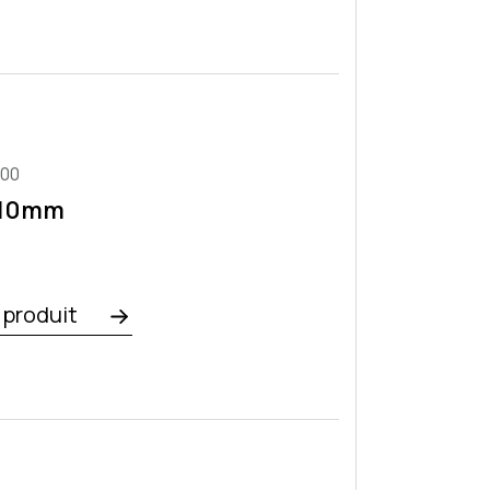
100
x10mm
e produit