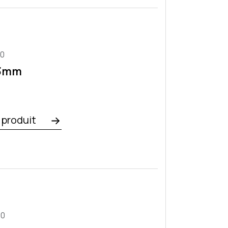
30
x3mm
e produit
50