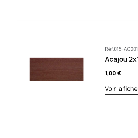
Réf.815-AC20
Acajou 2
Prix
1,00 €
Voir la fich