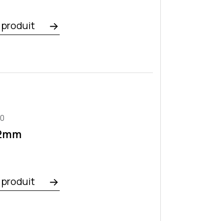
e produit
20
x2mm
e produit