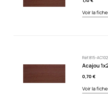
Prix
1,10 €
Voir la fich
Réf.815-AC10
Acajou 1
Prix
0,70 €
Voir la fich