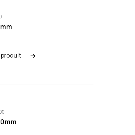
0
x1mm
e produit
00
x10mm