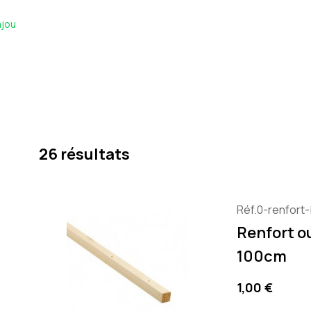
jou
26 résultats
Réf.0-renfort-
Renfort o
100cm
Prix
1,00 €