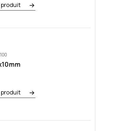
e produit
100
0x10mm
e produit