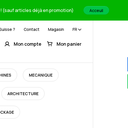
! (sauf articles déjà en promotion)
Acceuil
 Suisse ?
Contact
Magasin
FR
Mon compte
Mon panier
HINES
MECANIQUE
ARCHITECTURE
OCKAGE