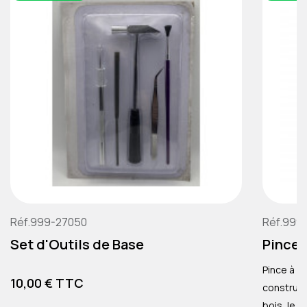
Réf.999-27050
Réf.999
Set d'Outils de Base
Pince 
Pince à ci
Prix
10,00 € TTC
construction de 
bois, le c