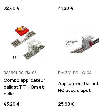
Prix
Prix
32,40 €
41,20 €
Réf.591-BS-FIX-06
Réf.591-BS-HO-04
Combo applicateur
Applicateur ballast
ballast TT-HOm et
HO avec clapet
colle
Prix
Prix
43,20 €
25,90 €