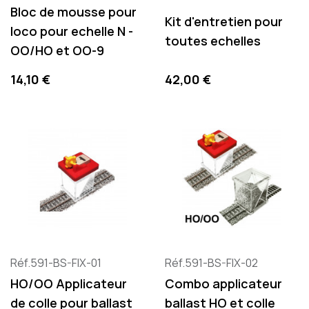
Bloc de mousse pour
Kit d'entretien pour
loco pour echelle N -
toutes echelles
OO/HO et OO-9
Prix
Prix
14,10 €
42,00 €
Réf.591-BS-FIX-01
Réf.591-BS-FIX-02
HO/OO Applicateur
Combo applicateur
de colle pour ballast
ballast HO et colle