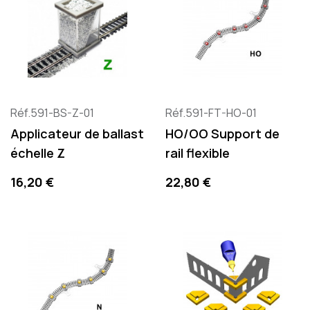
Réf.591-BS-Z-01
Réf.591-FT-HO-01
Applicateur de ballast
HO/OO Support de
échelle Z
rail flexible
Prix
Prix
16,20 €
22,80 €