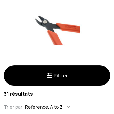
Filtrer
31 résultats
Trier par
Reference, A to Z