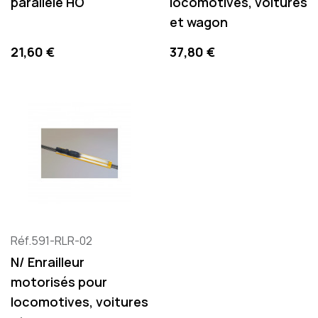
parallèle HO
locomotives, voitures
et wagon
Prix
Prix
21,60 €
37,80 €
Réf.591-RLR-02
N/ Enrailleur
motorisés pour
locomotives, voitures