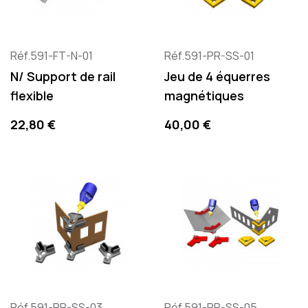
Réf.591-FT-N-01
Réf.591-PR-SS-01
N/ Support de rail
Jeu de 4 équerres
flexible
magnétiques
Prix
Prix
22,80 €
40,00 €
Réf.591-PR-SS-03
Réf.591-PR-SS-05