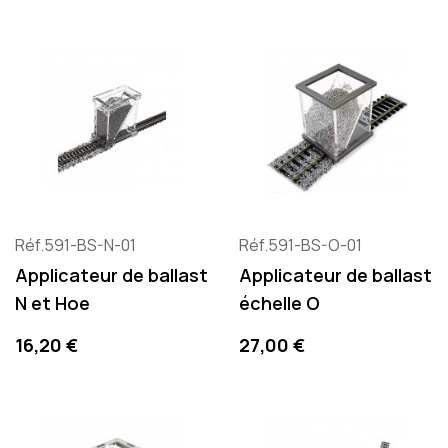
Réf.591-BS-N-01
Réf.591-BS-O-01
Applicateur de ballast
Applicateur de ballast
N et Hoe
échelle O
Prix
Prix
16,20 €
27,00 €