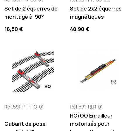
Set de 2 équerres de
Set de 2x2 équerres
montage à 90°
magnétiques
Prix
Prix
18,50 €
48,90 €
Réf.591-PT-HO-01
Réf.591-RLR-01
HO/OO Enrailleur
Gabarit de pose
motorisés pour