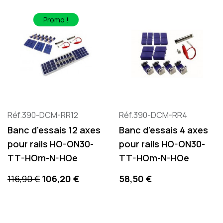
Promo !
Réf.390-DCM-RR12
Réf.390-DCM-RR4
Banc d'essais 12 axes
Banc d'essais 4 axes
pour rails HO-ON30-
pour rails HO-ON30-
TT-HOm-N-HOe
TT-HOm-N-HOe
Prix de base
Prix
Prix
116,90 €
106,20 €
58,50 €