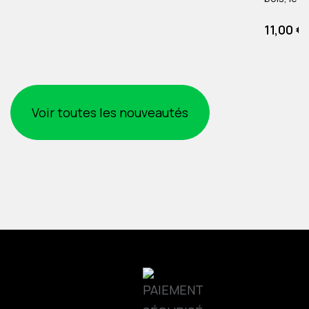
l'aluminium jusqu'
Prix
11,00 
Env. 18cm
Voir toutes les nouveautés