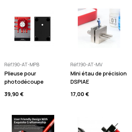
Réf.190-AT-MPB
Réf.190-AT-MV
Plieuse pour
Mini étau de précision
photodécoupe
DSPIAE
Prix
Prix
39,90 €
17,00 €