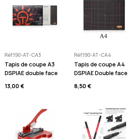
Réf.190-AT-CA3
Réf.190-AT-CA4
Tapis de coupe A3
Tapis de coupe A4
DSPIAE double face
DSPIAE Double face
Prix
Prix
13,00 €
8,50 €