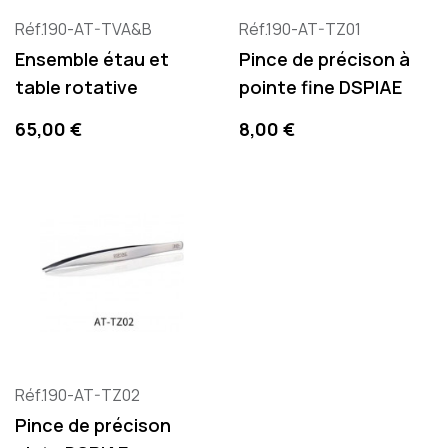
Réf.190-AT-TVA&B
Réf.190-AT-TZ01
Ensemble étau et
Pince de précison à
table rotative
pointe fine DSPIAE
Prix
Prix
65,00 €
8,00 €
Réf.190-AT-TZ02
Pince de précison