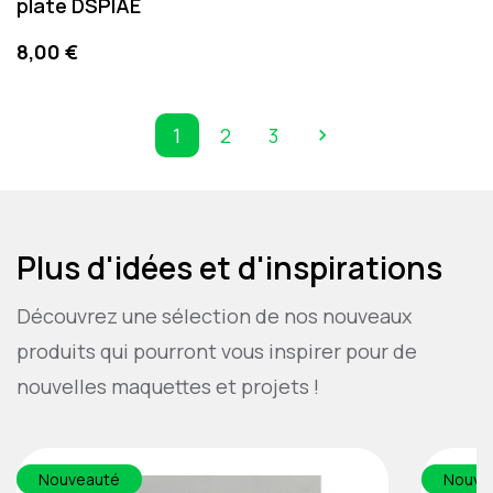
plate DSPIAE
Prix
8,00 €
1
2
3

Suivant
Plus d'idées et d'inspirations
Découvrez une sélection de nos nouveaux
produits qui pourront vous inspirer pour de
nouvelles maquettes et projets !
Nouveauté
Nouve