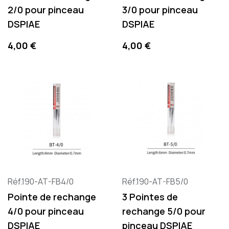
2/0 pour pinceau
3/0 pour pinceau
DSPIAE
DSPIAE
Prix
Prix
4,00 €
4,00 €
Réf.190-AT-FB4/0
Réf.190-AT-FB5/0
Pointe de rechange
3 Pointes de
4/0 pour pinceau
rechange 5/0 pour
DSPIAE
pinceau DSPIAE