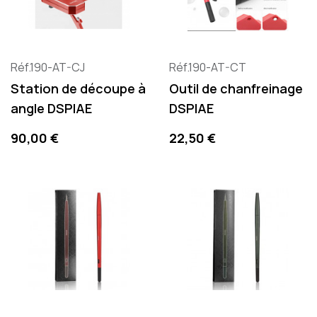
Réf.190-AT-CJ
Réf.190-AT-CT
Station de découpe à
Outil de chanfreinage
angle DSPIAE
DSPIAE
Prix
Prix
90,00 €
22,50 €