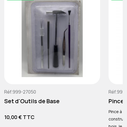
Réf.999-27050
Réf.999
Set d'Outils de Base
Pince 
Pince à ci
Prix
10,00 € TTC
construction de 
bois, le c