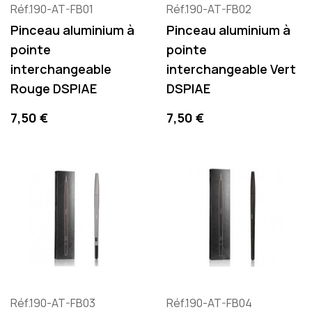
Réf.190-AT-FB01
Réf.190-AT-FB02
Pinceau aluminium à
Pinceau aluminium à
pointe
pointe
interchangeable
interchangeable Vert
Rouge DSPIAE
DSPIAE
Prix
Prix
7,50 €
7,50 €
Réf.190-AT-FB03
Réf.190-AT-FB04