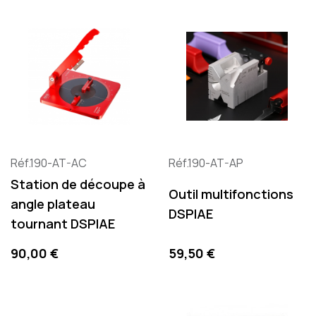
Réf.190-AT-AC
Réf.190-AT-AP
Station de découpe à
Outil multifonctions
angle plateau
DSPIAE
tournant DSPIAE
Prix
Prix
90,00 €
59,50 €