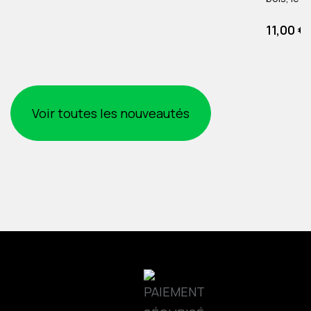
l'aluminium jusqu'
Prix
11,00 
Env. 18cm
Voir toutes les nouveautés