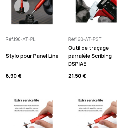
Réf.190-AT-PL
Réf.190-AT-PST
Outil de traçage
Stylo pour Panel Line
parralèle Scribing
DSPIAE
Prix
Prix
6,90 €
21,50 €