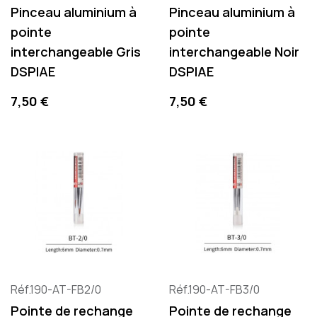
Pinceau aluminium à
Pinceau aluminium à
pointe
pointe
interchangeable Gris
interchangeable Noir
DSPIAE
DSPIAE
Prix
Prix
7,50 €
7,50 €
Réf.190-AT-FB2/0
Réf.190-AT-FB3/0
Pointe de rechange
Pointe de rechange