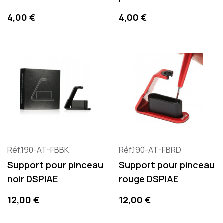
Prix
Prix
4,00 €
4,00 €
Réf.190-AT-FBBK
Réf.190-AT-FBRD
Support pour pinceau
Support pour pinceau
noir DSPIAE
rouge DSPIAE
Prix
Prix
12,00 €
12,00 €