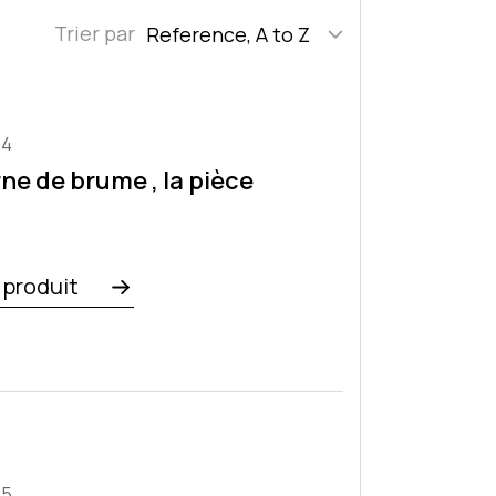
Trier par
Reference, A to Z
44
ne de brume , la pièce
e produit
45