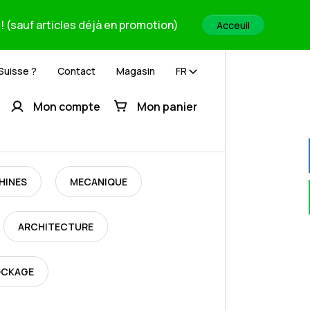
! (sauf articles déjà en promotion)
Acceuil
 Suisse ?
Contact
Magasin
FR
Mon compte
Mon panier
HINES
MECANIQUE
ARCHITECTURE
OCKAGE