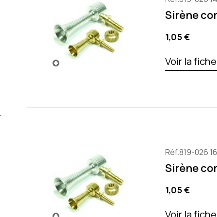
Sirène cor
Prix
1,05 €
Voir la fich
r
Réf.819-026 1
Sirène cor
Prix
1,05 €
Voir la fich