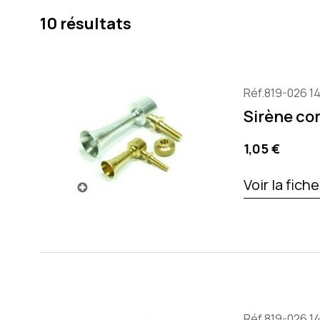
10 résultats
Réf.819-026 1
Sirène cor
Prix
1,05 €
Voir la fich
Réf.819-026 1