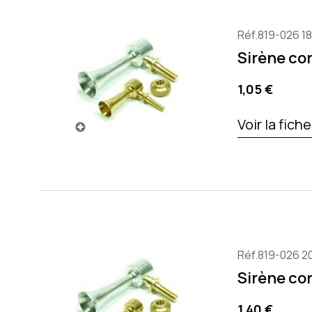
Réf.819-026 1
Sirène cor
Prix
1,05 €
Voir la fich
Réf.819-026 2
Sirène cor
Prix
1,40 €