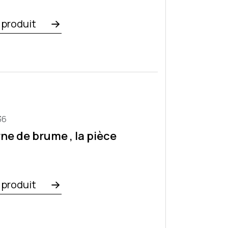
e produit
36
ne de brume , la pièce
e produit