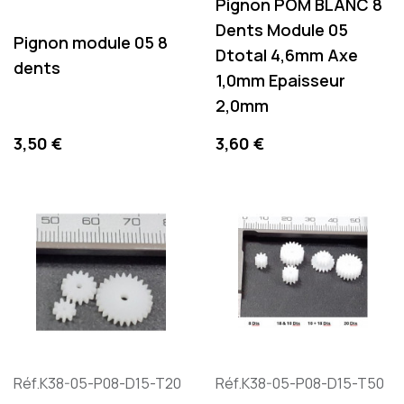
Pignon POM BLANC 8
Dents Module 05
Pignon module 05 8
Dtotal 4,6mm Axe
dents
1,0mm Epaisseur
2,0mm
Preis
Preis
3,50 €
3,60 €
Réf.K38-05-P08-D15-T20
Réf.K38-05-P08-D15-T50