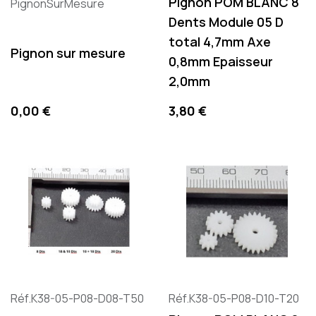
Pignon POM BLANC 8
PignonSurMesure
Dents Module 05 D
total 4,7mm Axe
Pignon sur mesure
0,8mm Epaisseur
2,0mm
Preis
Preis
0,00 €
3,80 €
Réf.K38-05-P08-D08-T50
Réf.K38-05-P08-D10-T20