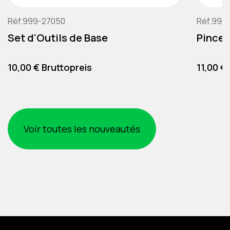
Réf.999-27050
Réf.999
Set d'Outils de Base
Pince 
Preis
Preis
10,00 € Bruttopreis
11,00 €
Voir toutes les nouveautés