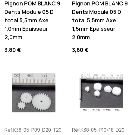
Pignon POM BLANC 9
Pignon POM BLANC 9
Dents Module 05 D
Dents Module 05 D
total 5,5mm Axe
total 5,5mm Axe
1,0mm Epaisseur
1,5mm Epaisseur
2,0mm
2,0mm
Preis
Preis
3,80 €
3,80 €
Réf.K38-05-P09-D20-T20
Réf.K38-05-P10+18-D20-