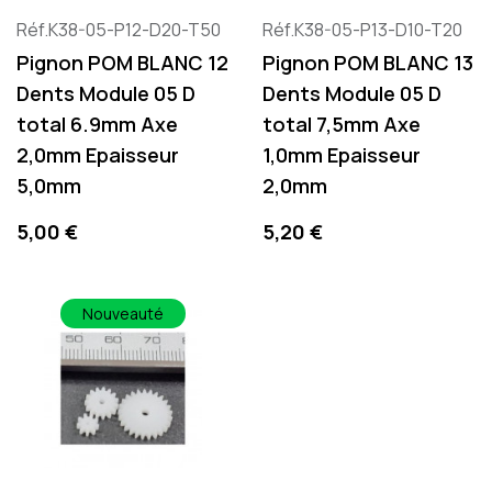
Réf.K38-05-P12-D20-T50
Réf.K38-05-P13-D10-T20
Pignon POM BLANC 12
Pignon POM BLANC 13
Dents Module 05 D
Dents Module 05 D
total 6.9mm Axe
total 7,5mm Axe
2,0mm Epaisseur
1,0mm Epaisseur
5,0mm
2,0mm
Preis
Preis
5,00 €
5,20 €
Nouveauté