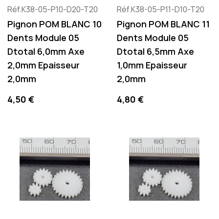
Réf.K38-05-P10-D20-T20
Réf.K38-05-P11-D10-T20
Pignon POM BLANC 10
Pignon POM BLANC 11
Dents Module 05
Dents Module 05
Dtotal 6,0mm Axe
Dtotal 6,5mm Axe
2,0mm Epaisseur
1,0mm Epaisseur
2,0mm
2,0mm
Preis
Preis
4,50 €
4,80 €