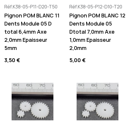
Réf.K38-05-P11-D20-T50
Réf.K38-05-P12-D10-T20
Pignon POM BLANC 11
Pignon POM BLANC 12
Dents Module 05 D
Dents Module 05
total 6,4mm Axe
Dtotal 7,0mm Axe
2,0mm Epaisseur
1,0mm Epaisseur
5mm
2,0mm
Preis
Preis
3,50 €
5,00 €