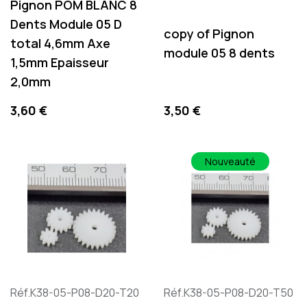
Pignon POM BLANC 8
Dents Module 05 D
copy of Pignon
total 4,6mm Axe
module 05 8 dents
1,5mm Epaisseur
2,0mm
Preis
Preis
3,60 €
3,50 €
Nouveauté
Réf.K38-05-P08-D20-T20
Réf.K38-05-P08-D20-T50