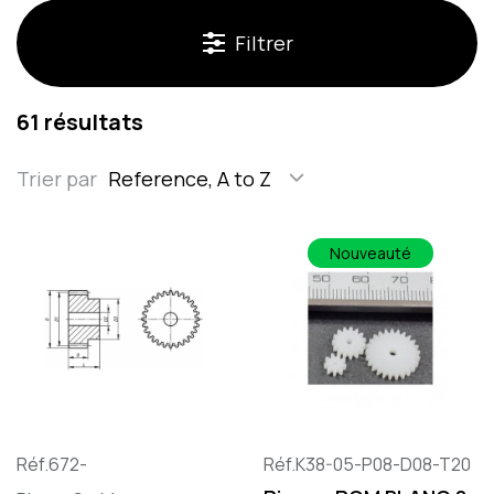
Filtrer
61 résultats
Trier par
Reference, A to Z
Nouveauté
Réf.672-
Réf.K38-05-P08-D08-T20