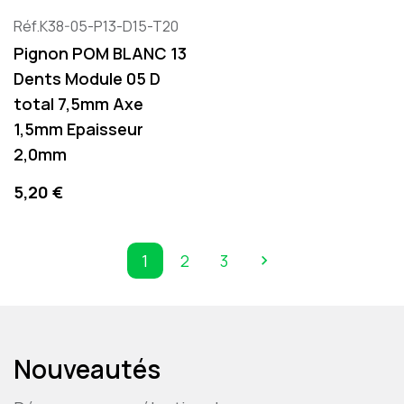
Réf.K38-05-P13-D15-T20
Pignon POM BLANC 13
Dents Module 05 D
total 7,5mm Axe
1,5mm Epaisseur
2,0mm
Preis
5,20 €
1
2
3

Weiter
Nouveautés